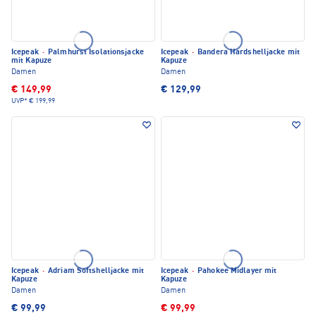
Icepeak
·
Palmhurst Isolationsjacke
Icepeak
·
Bandera Hardshelljacke mit
mit Kapuze
Kapuze
Damen
Damen
€ 149,99
€ 129,99
UVP*
€ 199,99
Icepeak
·
Adriam Softshelljacke mit
Icepeak
·
Pahokee Midlayer mit
Kapuze
Kapuze
Damen
Damen
€ 99,99
€ 99,99