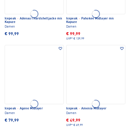
Icepeak
·
Adenau I Hardshelljacke mit
Icepeak
·
Pahokee Midlayer mit
Kapuze
Kapuze
Damen
Damen
€ 99,99
€ 99,99
UVP*
€ 139,99
Icepeak
·
Agene Midlayer
Icepeak
·
Amenia Midlayer
Damen
Damen
€ 79,99
€ 49,99
UVP*
€ 69,99