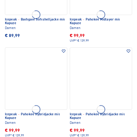
Icepeak
·
Bathgate Softshelljacke mit
Icepeak
·
Pahokee Midlayer mit
Kapuze
Kapuze
Damen
Damen
€ 89,99
€ 99,99
UVP*
€ 139,99
Icepeak
·
Pahokee Hybridjacke mit
Icepeak
·
Pahokee Hybridjacke mit
Kapuze
Kapuze
Damen
Damen
€ 99,99
€ 99,99
UVP*
€ 139,99
UVP*
€ 139,99