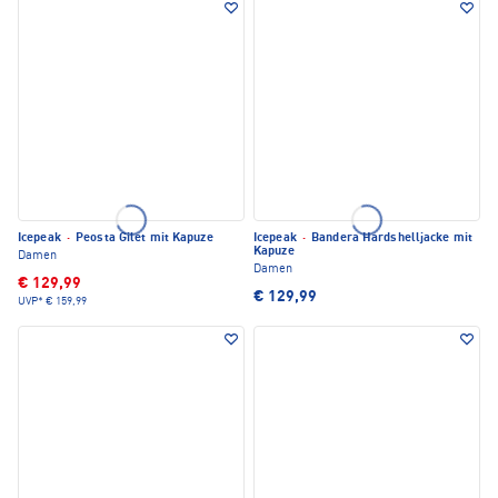
Icepeak
·
Peosta Gilet mit Kapuze
Icepeak
·
Bandera Hardshelljacke mit
Kapuze
Damen
Damen
€ 129,99
€ 129,99
UVP*
€ 159,99