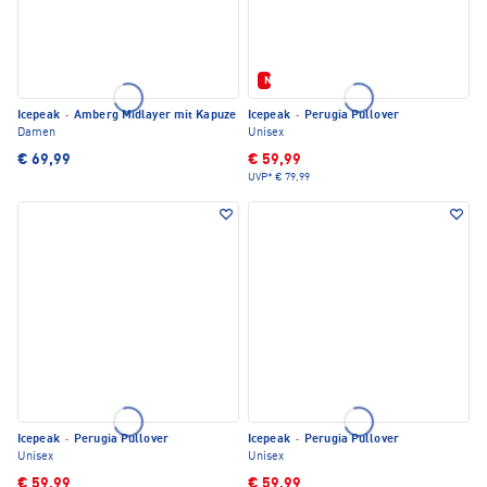
Neu
Icepeak
·
Amberg Midlayer mit Kapuze
Icepeak
·
Perugia Pullover
Damen
Unisex
€ 69,99
€ 59,99
UVP*
€ 79,99
Icepeak
·
Perugia Pullover
Icepeak
·
Perugia Pullover
Unisex
Unisex
€ 59,99
€ 59,99