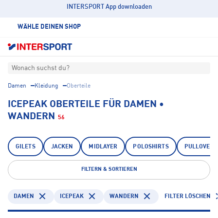
INTERSPORT App downloaden
WÄHLE DEINEN SHOP
Wonach suchst du?
Damen
Kleidung
Oberteile
ICEPEAK OBERTEILE FÜR DAMEN •
WANDERN
56
GILETS
JACKEN
MIDLAYER
POLOSHIRTS
PULLOVER
FILTERN & SORTIEREN
DAMEN
ICEPEAK
WANDERN
FILTER LÖSCHEN