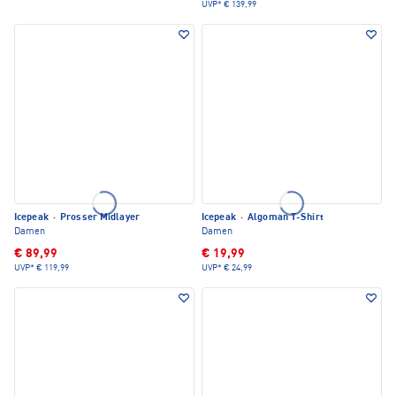
UVP*
€ 139,99
Icepeak
·
Prosser Midlayer
Icepeak
·
Algoman T-Shirt
Damen
Damen
€ 89,99
€ 19,99
UVP*
€ 119,99
UVP*
€ 24,99