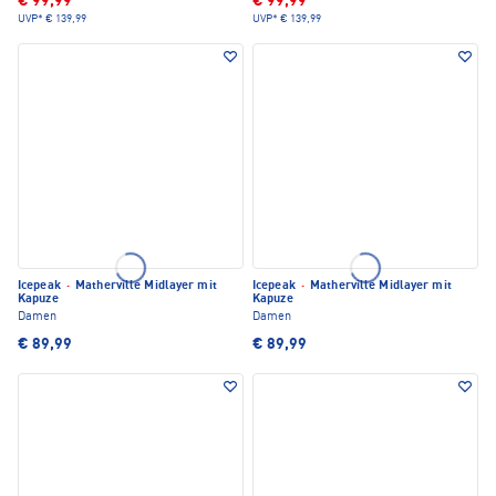
€ 99,99
€ 99,99
UVP*
€ 139,99
UVP*
€ 139,99
Icepeak
·
Matherville Midlayer mit
Icepeak
·
Matherville Midlayer mit
Kapuze
Kapuze
Damen
Damen
€ 89,99
€ 89,99