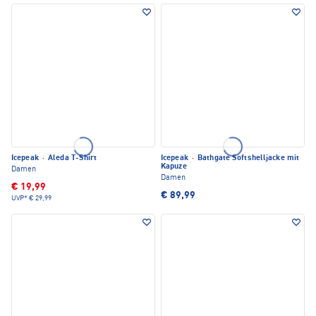
Icepeak
·
Aleda T-Shirt
Icepeak
·
Bathgate Softshelljacke mit
Kapuze
Damen
Damen
€ 19,99
€ 89,99
UVP*
€ 29,99