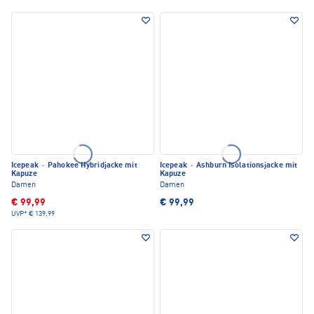
Icepeak
·
Pahokee Hybridjacke mit
Icepeak
·
Ashburn Isolationsjacke mit
Kapuze
Kapuze
Damen
Damen
€ 99,99
€ 99,99
UVP*
€ 139,99