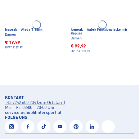
Icepeak
·
Aleda T-Shirt
Icepeak
·
Aalek Funktionsjacke mit
Kapuze
Damen
Damen
€ 19,99
€ 99,99
UVP*
€ 29,99
UVP*
€ 139,99
KONTAKT
+43 7242 600 204 (zum Ortstarif)
Mo. – Fr. 08:00 – 20:00 Uhr
service.eshop
@
intersport.at
FOLGE UNS