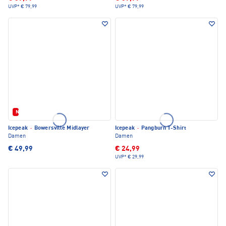
UVP*
€ 79,99
UVP*
€ 79,99
Neu
Icepeak
·
Bowersville Midlayer
Icepeak
·
Pangburn T-Shirt
Damen
Damen
€ 49,99
€ 24,99
UVP*
€ 29,99