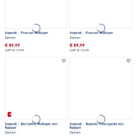
Icepeak
·
Prosser Midlayer
Icepeak
·
Prosser Midlayer
Damen
Damen
€ 89,99
€ 89,99
UVP*
€ 119,99
UVP*
€ 119,99
Neu
Icepeak
·
Berryville Midlayer mit
Icepeak
·
Bunnell Fleecejacke mit
Kapuze
Kapuze
Damen
Damen