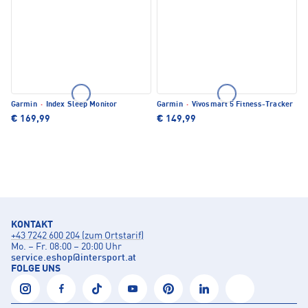
Garmin
·
Index Sleep Monitor
Garmin
·
Vivosmart 5 Fitness-Tracker
€ 169,99
€ 149,99
KONTAKT
+43 7242 600 204 (zum Ortstarif)
Mo. – Fr. 08:00 – 20:00 Uhr
service.eshop
@
intersport.at
FOLGE UNS