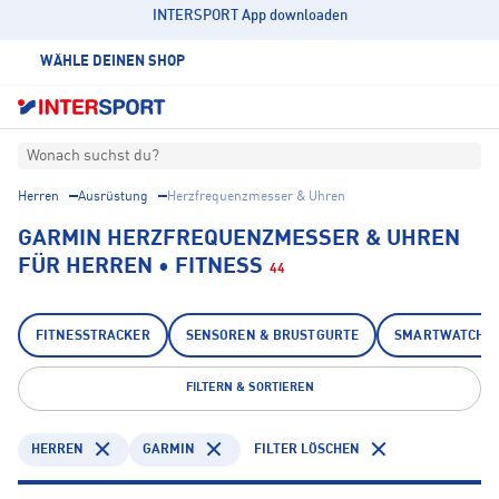
INTERSPORT App downloaden
WÄHLE DEINEN SHOP
Wonach suchst du?
Herren
Ausrüstung
Herzfrequenzmesser & Uhren
GARMIN HERZFREQUENZMESSER & UHREN
FÜR HERREN • FITNESS
44
FITNESSTRACKER
SENSOREN & BRUSTGURTE
SMARTWATCHE
FILTERN & SORTIEREN
HERREN
GARMIN
FILTER LÖSCHEN