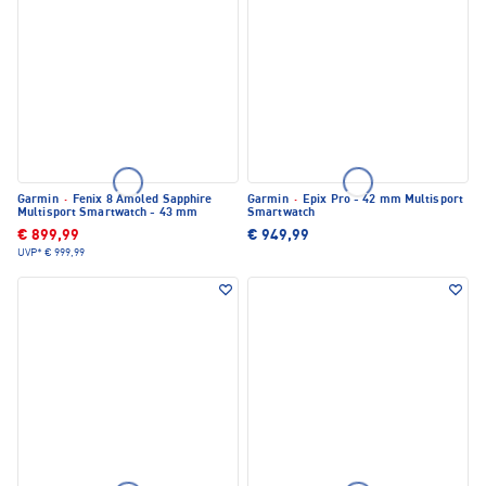
Garmin
·
Fenix 8 Amoled Sapphire
Garmin
·
Epix Pro - 42 mm Multisport
Multisport Smartwatch - 43 mm
Smartwatch
€ 899,99
€ 949,99
UVP*
€ 999,99