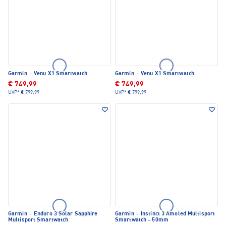
Garmin
·
Venu X1 Smartwatch
Garmin
·
Venu X1 Smartwatch
€ 749,99
€ 749,99
UVP*
€ 799,99
UVP*
€ 799,99
Garmin
·
Enduro 3 Solar Sapphire
Garmin
·
Instinct 3 Amoled Multisport
Multisport Smartwatch
Smartwatch - 50mm