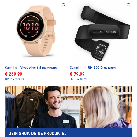
Garmin
·
Vivoactive 6 Smartwatch
Garmin
·
HRM 200 Brustgurt
€ 269,99
€ 79,99
UVP*
€ 299,99
UVP*
€ 89,99
DEIN SHOP. DEINE PRODUKTE.