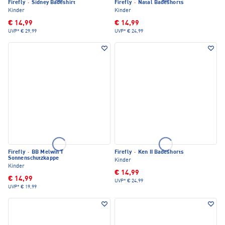
Firefly
·
Sidney Badeshirt
Firefly
·
Natal Badeshorts
Kinder
Kinder
€ 14,99
€ 14,99
UVP*
€ 29,99
UVP*
€ 24,99
Firefly
·
BB Melwin T
Firefly
·
Ken II Badeshorts
Sonnenschutzkappe
Kinder
Kinder
€ 14,99
€ 14,99
UVP*
€ 24,99
UVP*
€ 19,99