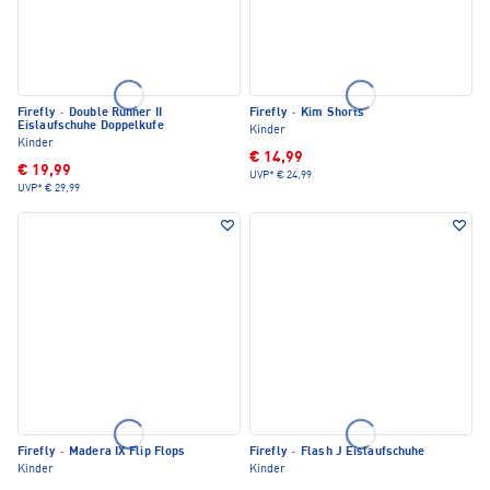
Firefly
·
Double Runner II
Firefly
·
Kim Shorts
Eislaufschuhe Doppelkufe
Kinder
Kinder
€ 14,99
€ 19,99
UVP*
€ 24,99
UVP*
€ 29,99
Firefly
·
Madera IX Flip Flops
Firefly
·
Flash J Eislaufschuhe
Kinder
Kinder