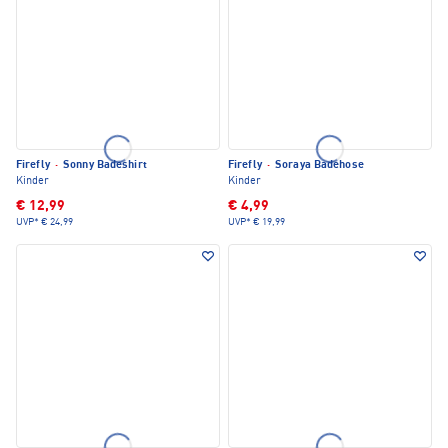
Firefly
·
Sonny Badeshirt
Firefly
·
Soraya Badehose
Kinder
Kinder
€ 12,99
€ 4,99
UVP*
€ 24,99
UVP*
€ 19,99