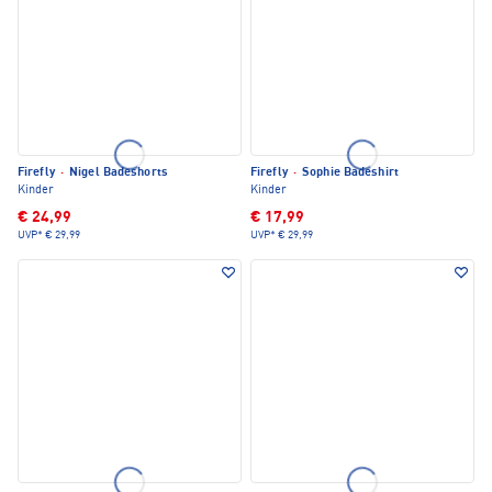
Firefly
·
Nigel Badeshorts
Firefly
·
Sophie Badeshirt
Kinder
Kinder
€ 24,99
€ 17,99
UVP*
€ 29,99
UVP*
€ 29,99