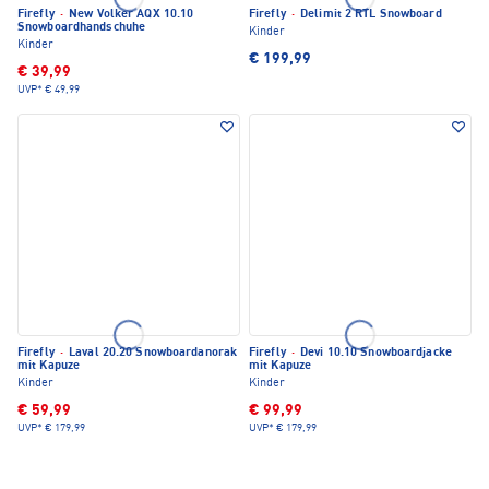
Firefly
·
New Volker AQX 10.10
Firefly
·
Delimit 2 RTL Snowboard
Snowboardhandschuhe
Kinder
Kinder
€ 199,99
€ 39,99
UVP*
€ 49,99
Firefly
·
Laval 20.20 Snowboardanorak
Firefly
·
Devi 10.10 Snowboardjacke
mit Kapuze
mit Kapuze
Kinder
Kinder
€ 59,99
€ 99,99
UVP*
€ 179,99
UVP*
€ 179,99