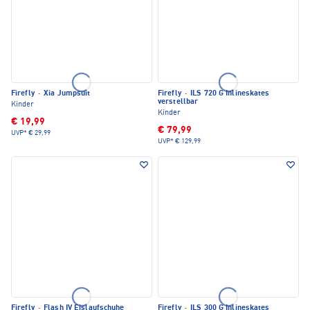
Firefly
·
Xia Jumpsuit
Firefly
·
ILS 720 G Inlineskates
verstellbar
Kinder
Kinder
€ 19,99
€ 79,99
UVP*
€ 29,99
UVP*
€ 129,99
Firefly
·
Flash IV Eislaufschuhe
Firefly
·
ILS 300 G Inlineskates