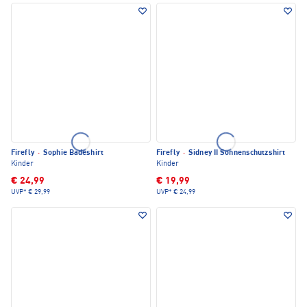
Firefly
·
Sophie Badeshirt
Firefly
·
Sidney II Sonnenschutzshirt
Kinder
Kinder
€ 24,99
€ 19,99
UVP*
€ 29,99
UVP*
€ 24,99