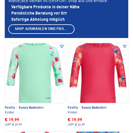
Wähle jetzt deinen INTERSPORT Shop aus und erhalte:
Verfügbare Produkte in deiner Nähe
Persönliche Beratung vor Ort
Sofortige Abholung möglich
SHOP AUSWÄHLEN UND PRODUKTE ANZEIGEN
Firefly
·
Sonny Badeshirt
Firefly
·
Sonny Badeshirt
Kinder
Kinder
€ 19,99
€ 19,99
UVP*
€ 29,99
UVP*
€ 24,99