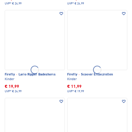
UVP*
€ 24,99
UVP*
€ 24,99
Firefly
·
Lario Ripper Badeshorts
Firefly
·
Scooter Ersatzrollen
Kinder
Kinder
€ 19,99
€ 11,99
UVP*
€ 24,99
UVP*
€ 19,99