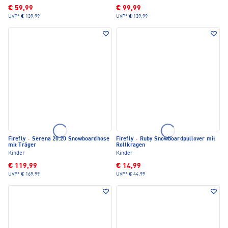
€ 59,99
€ 99,99
UVP*
€ 139,99
UVP*
€ 139,99
Firefly
·
Serena 20.20 Snowboardhose
Firefly
·
Ruby Snowboardpullover mit
mit Träger
Rollkragen
Kinder
Kinder
€ 119,99
€ 14,99
UVP*
€ 169,99
UVP*
€ 44,99