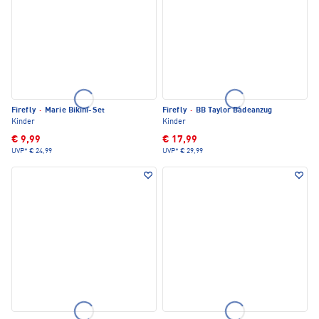
Firefly
·
Marie Bikini-Set
Firefly
·
BB Taylor Badeanzug
Kinder
Kinder
€ 9,99
€ 17,99
UVP*
€ 24,99
UVP*
€ 29,99