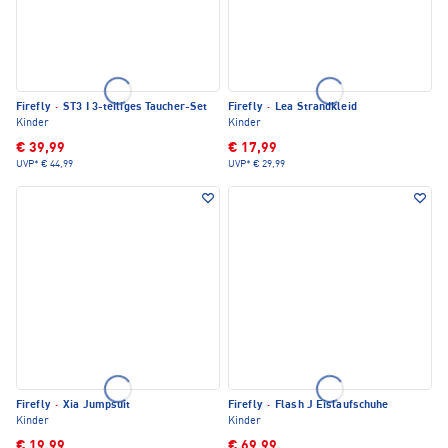
Firefly
·
ST3 I 3-teiliges Taucher-Set
Firefly
·
Lea Strandkleid
Kinder
Kinder
€ 39,99
€ 17,99
UVP*
€ 44,99
UVP*
€ 29,99
Firefly
·
Xia Jumpsuit
Firefly
·
Flash J Eislaufschuhe
Kinder
Kinder
€ 19,99
€ 69,99