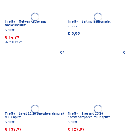
Firefly
·
Melwin Kappe mit
Firefly
·
Sailing Badewindel
Nackenschutz
Kinder
Kinder
€ 9,99
€ 14,99
UVP*
€ 19,99
Firefly
·
Laval 20.20 Snowboardanorak
Firefly
·
Brosard 20.20
mit Kapuze
Snowboardjacke mit Kapuze
Kinder
Kinder
€ 139,99
€ 129,99