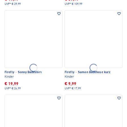
UVP*
€ 29,99
UVP*
€ 109,99
Firefly
·
Sonny Badeshirt
Firefly
·
Samon Badehose kurz
Kinder
Kinder
€ 19,99
€ 9,99
UVP*
€ 24,99
UVP*
€ 17,99