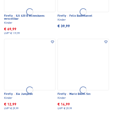
Firefly
·
ILS 620 B Inlineskates
Firefly
·
Felix Bademantel
verstellbar
Kinder
Kinder
€ 39,99
€ 69,99
UVP*
€ 119,99
Firefly
·
Xia Jumpsuit
Firefly
·
Marie Bikini-Set
Kinder
Kinder
€ 12,99
€ 14,99
UVP*
€ 29,99
UVP*
€ 29,99