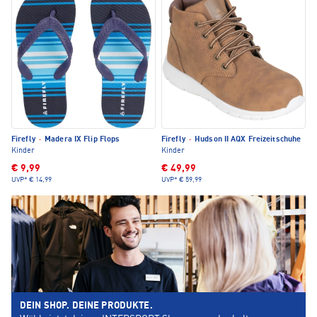
Firefly
·
Madera IX Flip Flops
Firefly
·
Hudson II AQX Freizeitschuhe
Kinder
Kinder
€ 9,99
€ 49,99
UVP*
€ 14,99
UVP*
€ 59,99
DEIN SHOP. DEINE PRODUKTE.