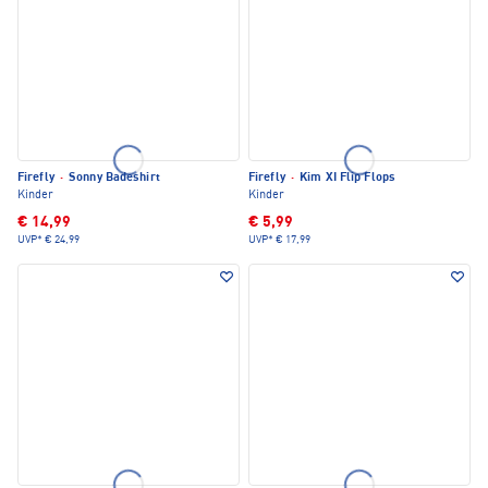
Firefly
·
Sonny Badeshirt
Firefly
·
Kim XI Flip Flops
Kinder
Kinder
€ 14,99
€ 5,99
UVP*
€ 24,99
UVP*
€ 17,99