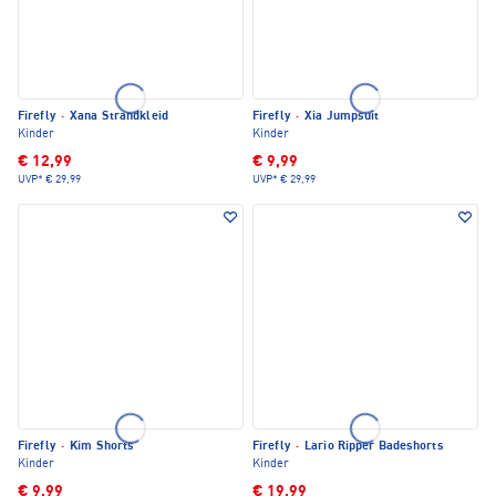
Firefly
·
Xana Strandkleid
Firefly
·
Xia Jumpsuit
Kinder
Kinder
€ 12,99
€ 9,99
UVP*
€ 29,99
UVP*
€ 29,99
Firefly
·
Kim Shorts
Firefly
·
Lario Ripper Badeshorts
Kinder
Kinder
€ 9,99
€ 19,99