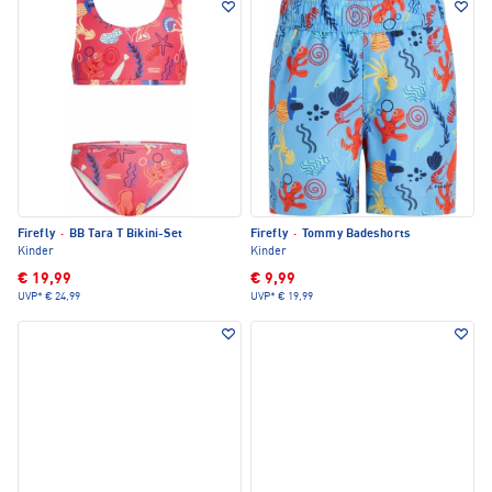
Firefly
·
BB Tara T Bikini-Set
Firefly
·
Tommy Badeshorts
Kinder
Kinder
€ 19,99
€ 9,99
UVP*
€ 24,99
UVP*
€ 19,99