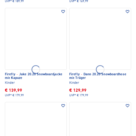
UVP*
€ 189,99
UVP*
€ 169,99
Firefly
·
Jake 20.20 Snowboardjacke
Firefly
·
Dann 20.20 Snowboardhose
mit Kapuze
mit Träger
Kinder
Kinder
€ 139,99
€ 129,99
UVP*
€ 179,99
UVP*
€ 179,99