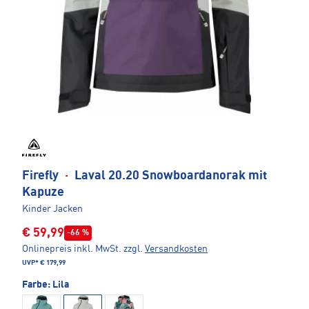
Firefly
·
Laval 20.20 Snowboardanorak mit
Kapuze
Kinder Jacken
€ 59,99
-66 %
Onlinepreis inkl. MwSt.
zzgl.
Versandkosten
UVP*
€ 179,99
Farbe:
Lila