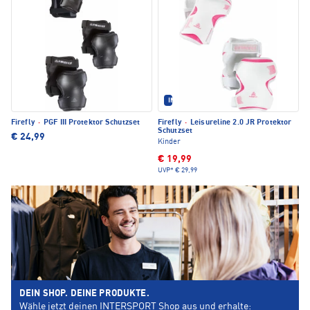
IM SET ERHÄLTLICH
Firefly
·
PGF III Protektor Schutzset
Firefly
·
Leisureline 2.0 JR Protektor
Schutzset
€ 24,99
Kinder
€ 19,99
UVP*
€ 29,99
DEIN SHOP. DEINE PRODUKTE.
Wähle jetzt deinen INTERSPORT Shop aus und erhalte: