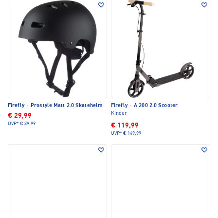
Firefly
·
Prostyle Matt 2.0 Skatehelm
Firefly
·
A 200 2.0 Scooter
Kinder
€ 29,99
UVP*
€ 39,99
€ 119,99
UVP*
€ 149,99