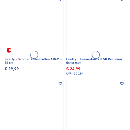
Neu
Firefly
·
Scooter Ersatzrollen ABEC 5
Firefly
·
Leisureline 2.0 SR Protektor
18 cm
Schutzset
€ 29,99
€ 24,99
UVP*
€ 34,99