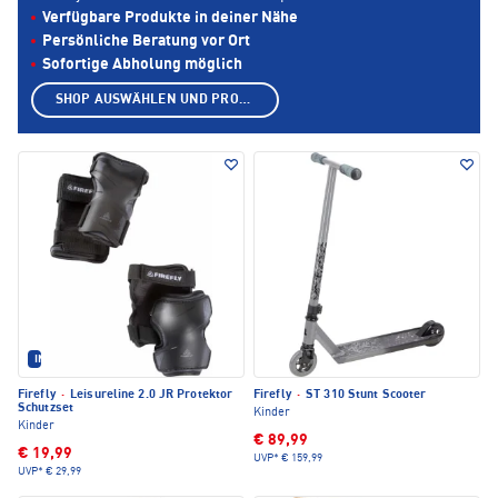
Verfügbare Produkte in deiner Nähe
Persönliche Beratung vor Ort
Sofortige Abholung möglich
SHOP AUSWÄHLEN UND PRODUKTE ANZEIGEN
IM SET ERHÄLTLICH
Firefly
·
Leisureline 2.0 JR Protektor
Firefly
·
ST 310 Stunt Scooter
Schutzset
Kinder
Kinder
€ 89,99
€ 19,99
UVP*
€ 159,99
UVP*
€ 29,99