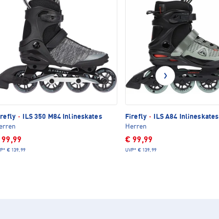
irefly
·
ILS 350 M84 Inlineskates
Firefly
·
ILS A84 Inlineskates
erren
Herren
 99,99
€ 99,99
P*
€ 139,99
UVP*
€ 139,99