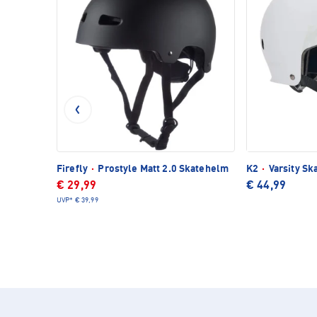
Firefly
·
Prostyle Matt 2.0 Skatehelm
K2
·
Varsity Sk
€ 29,99
€ 44,99
UVP*
€ 39,99