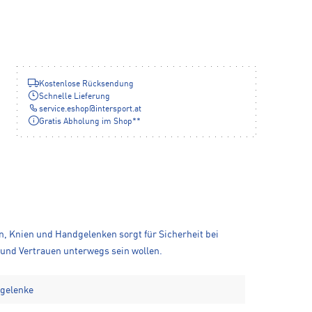
Kostenlose Rücksendung
Schnelle Lieferung
service.eshop
@
intersport.at
Gratis Abholung im Shop**
n, Knien und Handgelenken sorgt für Sicherheit bei
t und Vertrauen unterwegs sein wollen.
dgelenke