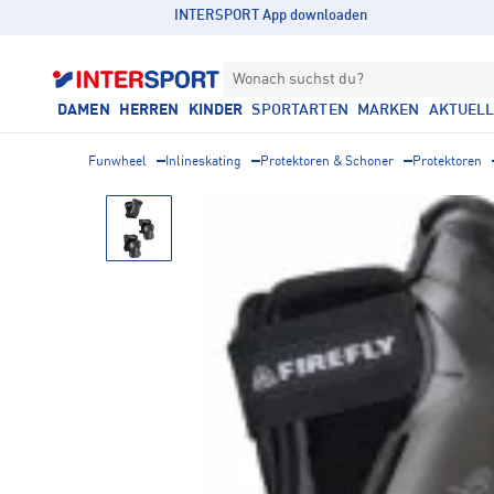
INTERSPORT App downloaden
Wonach suchst du?
DAMEN
HERREN
KINDER
SPORTARTEN
MARKEN
AKTUEL
Funwheel
Inlineskating
Protektoren & Schoner
Protektoren