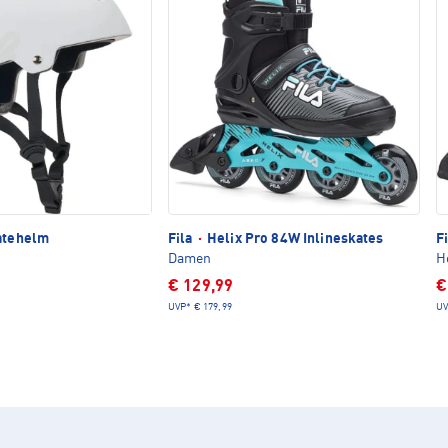
atehelm
Fila
·
Helix Pro 84W Inlineskates
F
Damen
H
€ 129,99
€
UVP*
€ 179,99
UV