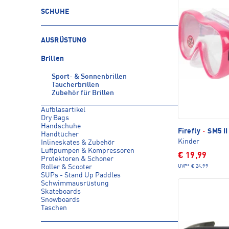
SCHUHE
AUSRÜSTUNG
Brillen
Sport- & Sonnenbrillen
Taucherbrillen
Zubehör für Brillen
Aufblasartikel
Dry Bags
Handschuhe
Firefly
·
SM5 II
Handtücher
Kinder
Inlineskates & Zubehör
Luftpumpen & Kompressoren
€ 19,99
Protektoren & Schoner
UVP*
€ 24,99
Roller & Scooter
SUPs - Stand Up Paddles
Schwimmausrüstung
Skateboards
Snowboards
Taschen