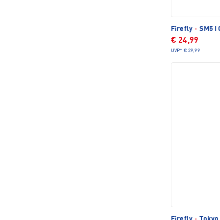
Firefly
·
SM5 I 
€ 24,99
UVP*
€ 29,99
Firefly
·
Tokyo 