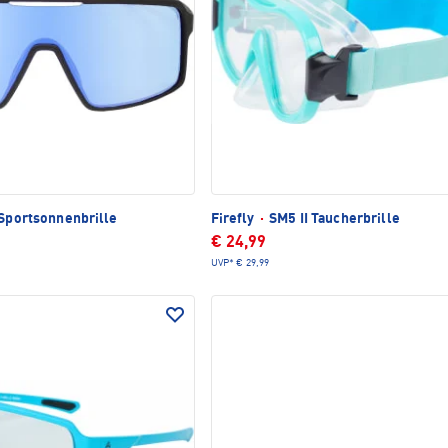
Sportsonnenbrille
Firefly
·
SM5 II Taucherbrille
€ 24,99
UVP*
€ 29,99