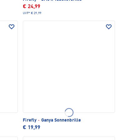
€ 24,99
UVP*
€ 29,99
Firefly
·
Ganya Sonnenbrille
€ 19,99