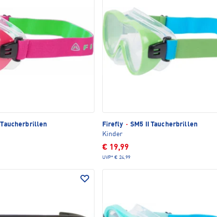
 Taucherbrillen
Firefly
·
SM5 II Taucherbrillen
Kinder
€ 19,99
UVP*
€ 24,99