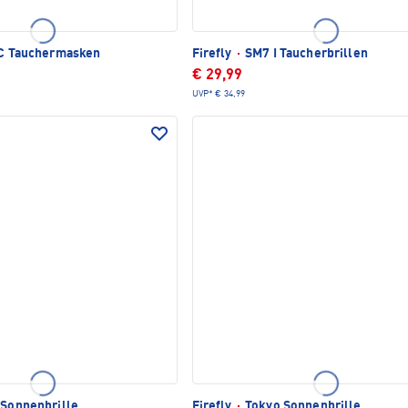
C Tauchermasken
Firefly
·
SM7 I Taucherbrillen
€ 29,99
UVP*
€ 34,99
Sonnenbrille
Firefly
·
Tokyo Sonnenbrille