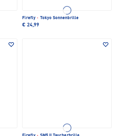
Firefly
·
Tokyo Sonnenbrille
€ 24,99
Firefly
·
SM5 II Taucherbrille