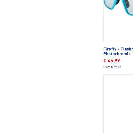
Firefly
·
Flash 
Photochromic
€ 45,99
UVP*
€ 59,99