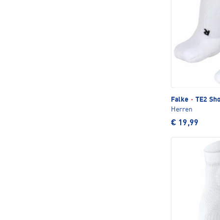
Falke
·
TE2 Sho
Herren
€ 19,99