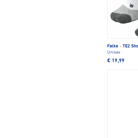
Falke
·
TE2 Sho
Unisex
€ 19,99