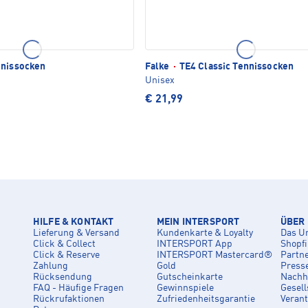
nissocken
Falke
·
TE4 Classic Tennissocken
Unisex
€ 21,99
HILFE & KONTAKT
MEIN INTERSPORT
ÜBER
Lieferung & Versand
Kundenkarte & Loyalty
Das U
Click & Collect
INTERSPORT App
Shopf
Click & Reserve
INTERSPORT Mastercard®
Partn
Zahlung
Gold
Press
Rücksendung
Gutscheinkarte
Nachha
FAQ - Häufige Fragen
Gewinnspiele
Gesell
Rückrufaktionen
Zufriedenheitsgarantie
Veran