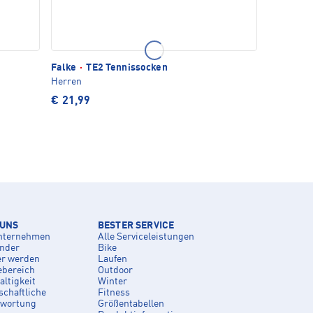
Falke
·
TE2 Tennissocken
Herren
€ 21,99
 UNS
BESTER SERVICE
nternehmen
Alle Serviceleistungen
inder
Bike
er werden
Laufen
ebereich
Outdoor
ltigkeit
Winter
schaftliche
Fitness
twortung
Größentabellen