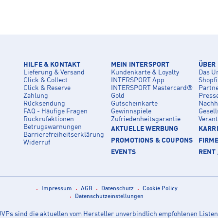
HILFE & KONTAKT
MEIN INTERSPORT
ÜBER
Lieferung & Versand
Kundenkarte & Loyalty
Das U
Click & Collect
INTERSPORT App
Shopf
Click & Reserve
INTERSPORT Mastercard®
Partn
Zahlung
Gold
Press
Rücksendung
Gutscheinkarte
Nachha
FAQ - Häufige Fragen
Gewinnspiele
Gesell
Rückrufaktionen
Zufriedenheitsgarantie
Veran
Betrugswarnungen
AKTUELLE WERBUNG
KARRI
Barrierefreiheitserklärung
PROMOTIONS & COUPONS
FIRM
Widerruf
EVENTS
RENT 
Impressum
AGB
Datenschutz
Cookie Policy
Datenschutzeinstellungen
Ps sind die aktuellen vom Hersteller unverbindlich empfohlenen Listen