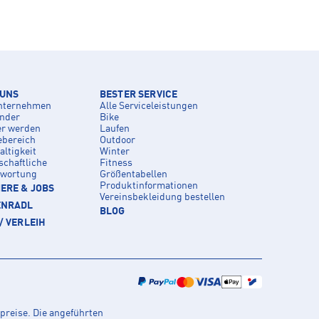
 UNS
BESTER SERVICE
nternehmen
Alle Serviceleistungen
inder
Bike
er werden
Laufen
ebereich
Outdoor
ltigkeit
Winter
schaftliche
Fitness
twortung
Größentabellen
Produktinformationen
ERE & JOBS
Vereinsbekleidung bestellen
ENRADL
BLOG
/ VERLEIH
preise. Die angeführten