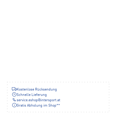
Kostenlose Rücksendung
Schnelle Lieferung
service.eshop
@
intersport.at
Gratis Abholung im Shop**