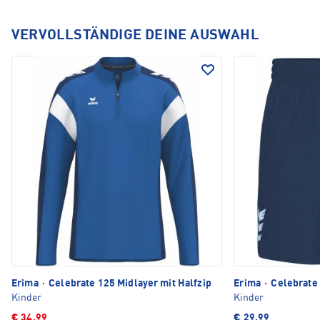
VERVOLLSTÄNDIGE DEINE AUSWAHL
Erima
·
Celebrate 125 Midlayer mit Halfzip
Erima
·
Celebrate 
Kinder
Kinder
€ 34,99
€ 29,99