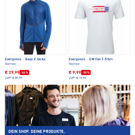
Energetics
·
Bayo V Jacke
Energetics
·
EM Fan T-Shirt
Herren
Herren
€ 29,99
€ 9,99
-66 %
-50 %
UVP*
€ 89,99
UVP*
€ 19,99
DEIN SHOP. DEINE PRODUKTE.