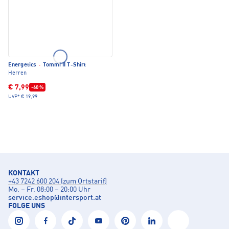
Energetics
·
Tommi II T-Shirt
Herren
€ 7,99
-60 %
UVP*
€ 19,99
KONTAKT
+43 7242 600 204 (zum Ortstarif)
Mo. – Fr. 08:00 – 20:00 Uhr
service.eshop
@
intersport.at
FOLGE UNS