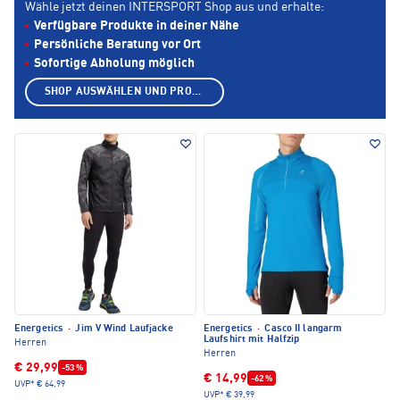
Wähle jetzt deinen INTERSPORT Shop aus und erhalte:
Verfügbare Produkte in deiner Nähe
Persönliche Beratung vor Ort
Sofortige Abholung möglich
SHOP AUSWÄHLEN UND PRODUKTE ANZEIGEN
Energetics
·
Jim V Wind Laufjacke
Energetics
·
Casco II langarm
Laufshirt mit Halfzip
Herren
Herren
€ 29,99
-53 %
€ 14,99
-62 %
UVP*
€ 64,99
UVP*
€ 39,99