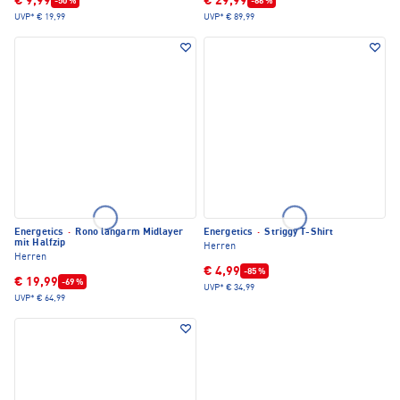
€ 9,99
€ 29,99
-50 %
-66 %
UVP*
€ 19,99
UVP*
€ 89,99
Energetics
·
Rono langarm Midlayer
Energetics
·
Striggy T-Shirt
mit Halfzip
Herren
Herren
€ 4,99
-85 %
€ 19,99
-69 %
UVP*
€ 34,99
UVP*
€ 64,99