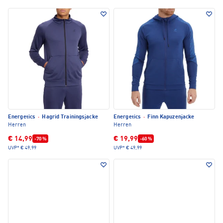
Energetics
·
Hagrid Trainingsjacke
Energetics
·
Finn Kapuzenjacke
Herren
Herren
€ 14,99
€ 19,99
-70 %
-60 %
UVP*
€ 49,99
UVP*
€ 49,99