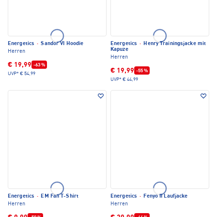
Energetics
·
Sandor VI Hoodie
Energetics
·
Henry Trainingsjacke mit
Kapuze
Herren
Herren
€ 19,99
-63 %
€ 19,99
-55 %
UVP*
€ 54,99
UVP*
€ 44,99
Energetics
·
EM Fan T-Shirt
Energetics
·
Fenyo II Laufjacke
Herren
Herren