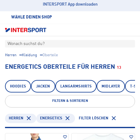
INTERSPORT App downloaden
WÄHLE DEINEN SHOP
Wonach suchst du?
Herren
Kleidung
Oberteile
ENERGETICS OBERTEILE FÜR HERREN
13
HOODIES
JACKEN
LANGARMSHIRTS
MIDLAYER
T-SH
FILTERN & SORTIEREN
HERREN
ENERGETICS
FILTER LÖSCHEN