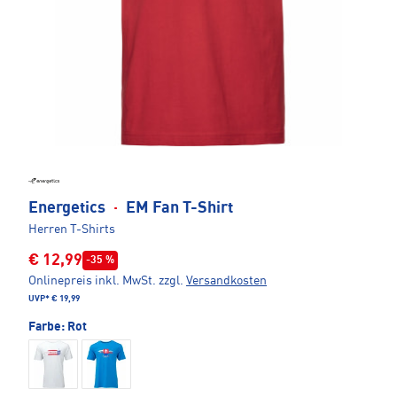
Energetics
·
EM Fan T-Shirt
Herren T-Shirts
€ 12,99
-35 %
Onlinepreis inkl. MwSt.
zzgl.
Versandkosten
UVP*
€ 19,99
Farbe:
Rot