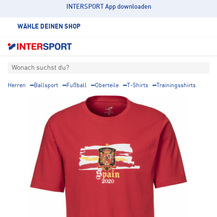
INTERSPORT App downloaden
WÄHLE DEINEN SHOP
Wonach suchst du?
Herren
Ballsport
Fußball
Oberteile
T-Shirts
Trainingsshirts