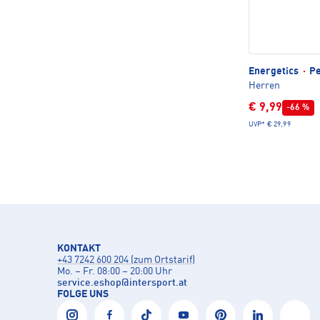
Energetics
·
Pe
Herren
€ 9,99
-66 %
UVP*
€ 29,99
KONTAKT
+43 7242 600 204 (zum Ortstarif)
Mo. – Fr. 08:00 – 20:00 Uhr
service.eshop
@
intersport.at
FOLGE UNS