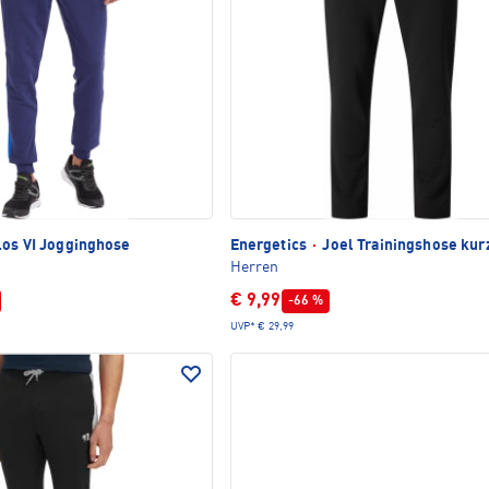
los VI Jogginghose
Energetics
·
Joel Trainingshose kur
Herren
€ 9,99
-66 %
UVP*
€ 29,99