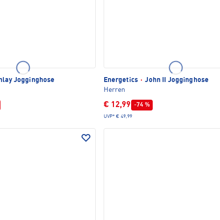
nlay Jogginghose
Energetics
·
John II Jogginghose
Herren
€ 12,99
-74 %
UVP*
€ 49,99