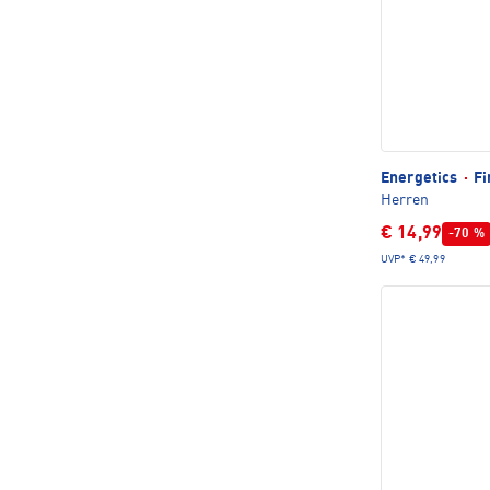
Energetics
·
Fi
Herren
€ 14,99
-70 %
UVP*
€ 49,99