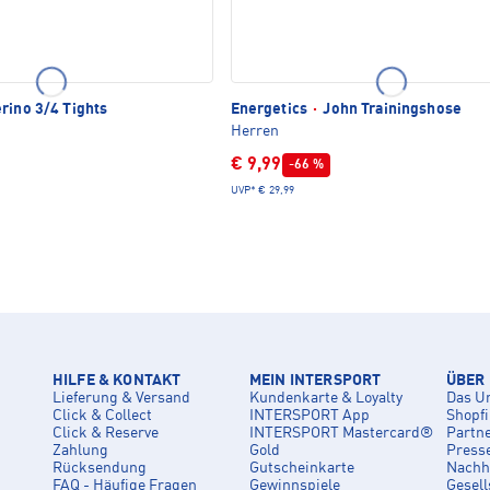
rino 3/4 Tights
Energetics
·
John Trainingshose
Herren
€ 9,99
-66 %
UVP*
€ 29,99
HILFE & KONTAKT
MEIN INTERSPORT
ÜBER
Lieferung & Versand
Kundenkarte & Loyalty
Das U
Click & Collect
INTERSPORT App
Shopf
Click & Reserve
INTERSPORT Mastercard®
Partn
Zahlung
Gold
Press
Rücksendung
Gutscheinkarte
Nachha
FAQ - Häufige Fragen
Gewinnspiele
Gesell