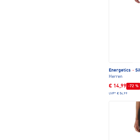
Energetics
·
Si
Herren
€ 14,99
-72 %
UVP*
€ 54,99