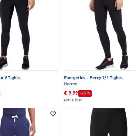
lo V Tights
Energetics
·
Percy 1/1 Tights
Herren
€ 9,99
-75 %
UVP*
€ 39,99