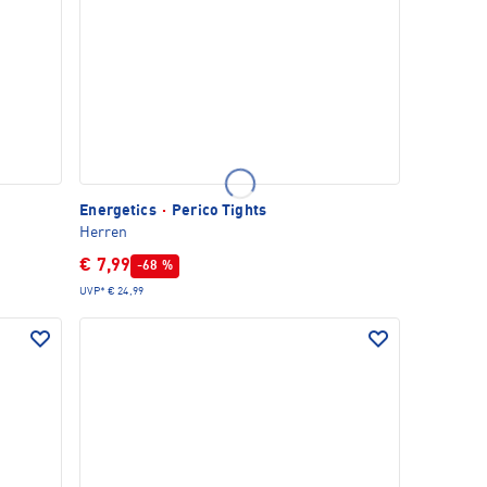
Energetics
·
Perico Tights
Herren
€ 7,99
-68 %
UVP*
€ 24,99