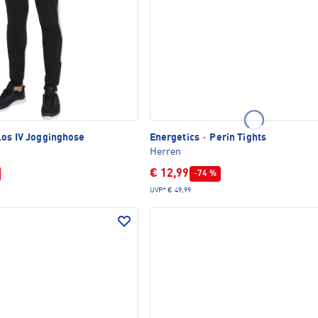
los IV Jogginghose
Energetics
·
Perin Tights
Herren
€ 12,99
-74 %
UVP*
€ 49,99