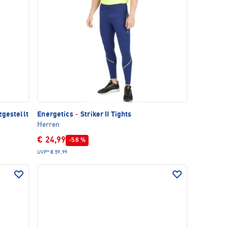
zgestellt
Energetics
·
Striker II Tights
Herren
€ 24,99
-58 %
UVP*
€ 59,99