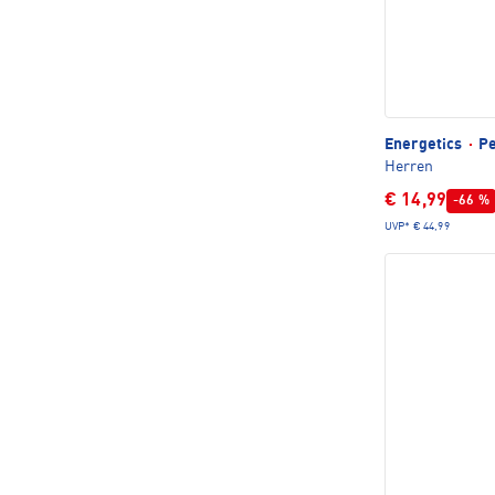
Energetics
·
Pe
Herren
€ 14,99
-66 %
UVP*
€ 44,99