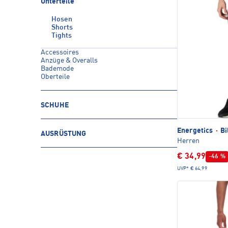
Unterteile
Hosen
Shorts
Tights
Accessoires
Anzüge & Overalls
Bademode
Oberteile
SCHUHE
Energetics
·
Bi
AUSRÜSTUNG
Herren
€ 34,99
-46 %
UVP*
€ 64,99