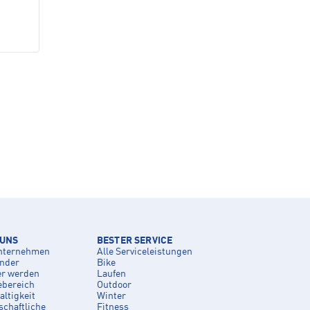
 UNS
BESTER SERVICE
nternehmen
Alle Serviceleistungen
inder
Bike
er werden
Laufen
ebereich
Outdoor
ltigkeit
Winter
schaftliche
Fitness