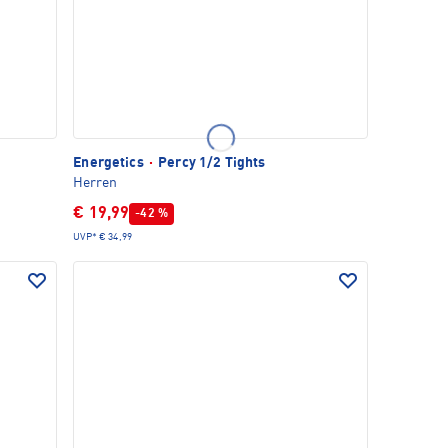
Energetics
·
Percy 1/2 Tights
Herren
€ 19,99
-42 %
UVP*
€ 34,99