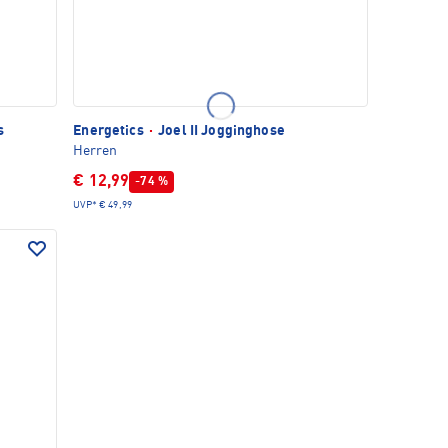
s
Energetics
·
Joel II Jogginghose
Herren
€ 12,99
-74 %
UVP*
€ 49,99