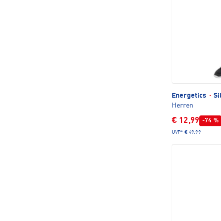
Energetics
·
Si
Herren
€ 12,99
-74 %
UVP*
€ 49,99