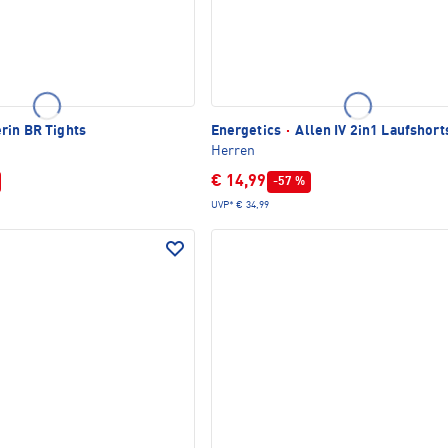
rin BR Tights
Energetics
·
Allen IV 2in1 Laufshort
Herren
€ 14,99
-57 %
UVP*
€ 34,99