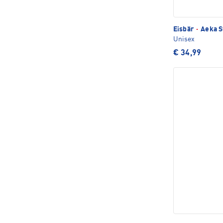
Eisbär
·
Aeka S
Unisex
€ 34,99