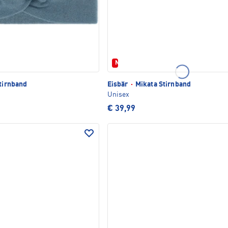
Neu
tirnband
Eisbär
·
Mikata Stirnband
Unisex
€ 39,99