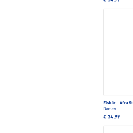
€ 34,99
Eisbär
·
Afra S
Damen
€ 34,99