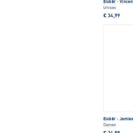
Eisbär
·
Vincen
Unisex
€ 34,99
Eisbär
·
Jamies
Damen