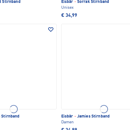
t Stirnband
Eisbär
·
Sorrak Stirnband
Unisex
€ 34,99
 Stirnband
Eisbär
·
Jamies Stirnband
Damen