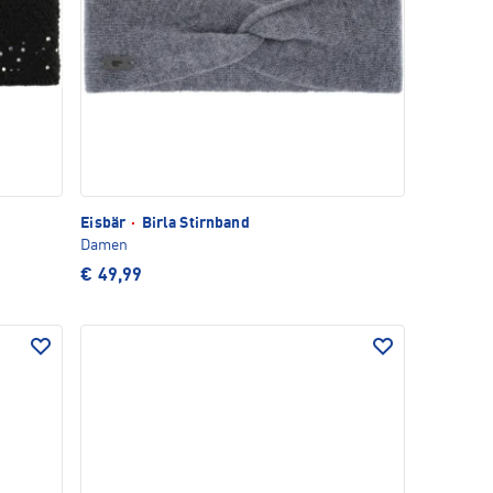
Eisbär
·
Birla Stirnband
Damen
€ 49,99