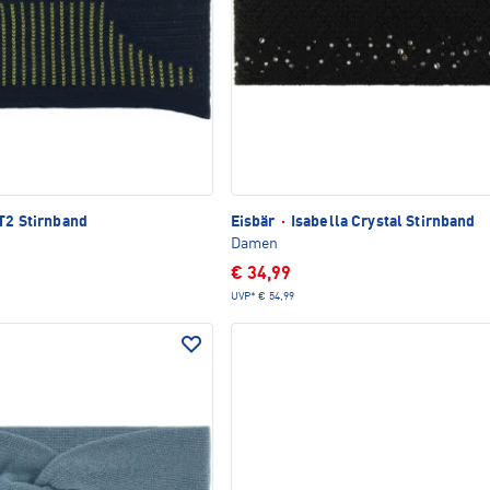
T2 Stirnband
Eisbär
·
Isabella Crystal Stirnband
Damen
€ 34,99
UVP*
€ 54,99