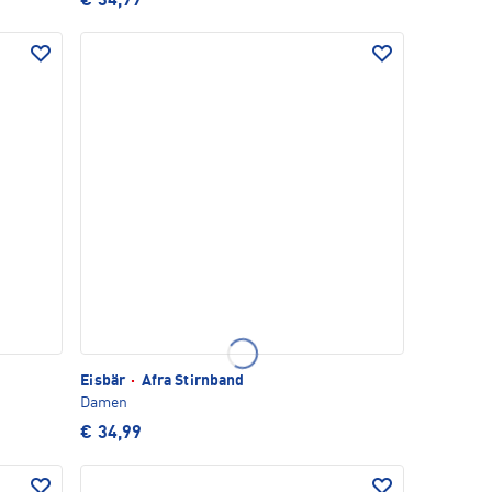
€ 34,99
Eisbär
·
Afra Stirnband
Damen
€ 34,99