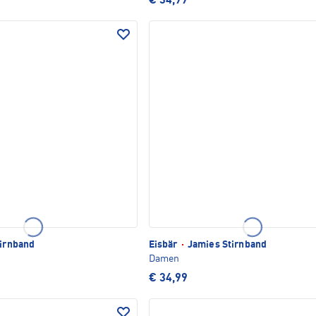
€ 34,99
tirnband
Eisbär
·
Jamies Stirnband
Damen
€ 34,99