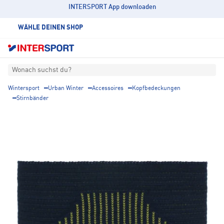
INTERSPORT App downloaden
WÄHLE DEINEN SHOP
Wonach suchst du?
Wintersport
Urban Winter
Accessoires
Kopfbedeckungen
Stirnbänder