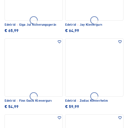
Edelrid
·
Giga Jul Sicherungsgerät
Edelrid
·
Jay Klettergurt
€ 65,99
€ 64,99
Edelrid
·
Finn Oasis Klettergurt
Edelrid
·
Zodiac Kletterhelm
€ 54,99
€ 59,99