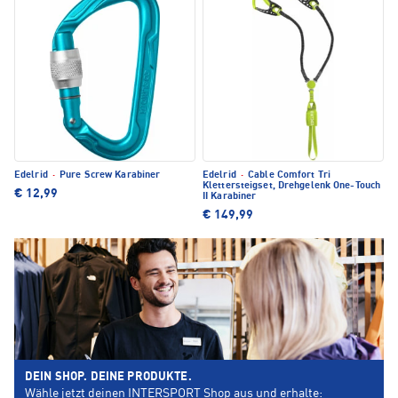
Edelrid
·
Pure Screw Karabiner
Edelrid
·
Cable Comfort Tri
Klettersteigset, Drehgelenk One-Touch
€ 12,99
II Karabiner
€ 149,99
DEIN SHOP. DEINE PRODUKTE.
Wähle jetzt deinen INTERSPORT Shop aus und erhalte: