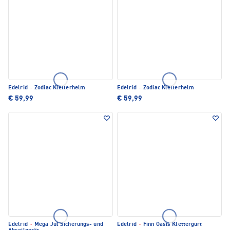
Edelrid
·
Zodiac Kletterhelm
Edelrid
·
Zodiac Kletterhelm
€ 59,99
€ 59,99
Edelrid
·
Mega Jul Sicherungs- und
Edelrid
·
Finn Oasis Klettergurt