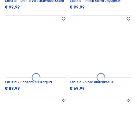
Edelrid
·
Ohm II Vorschaltwiderstand
Edelrid
·
Pinch Sicherungsgerät
€ 99,99
€ 99,99
Edelrid
·
Sendero Klettergurt
Edelrid
·
Spoc Umlenkrolle
€ 89,99
€ 69,99