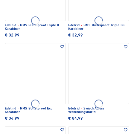
Edelrid
·
HMS Bulletproof Triple II
Edelrid
·
HMS Bulletproof Triple FG
Karabiner
Karabiner
€ 32,99
€ 32,99
Edelrid
·
HMS Bulletproof Eco
Edelrid
·
Switch Adjust
Karabiner
Verbindungsmittel
€ 34,99
€ 84,99