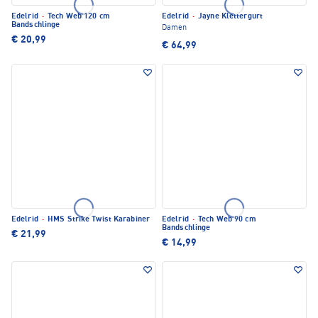
Edelrid
·
Tech Web 120 cm
Edelrid
·
Jayne Klettergurt
Bandschlinge
Damen
€ 20,99
€ 64,99
Edelrid
·
HMS Strike Twist Karabiner
Edelrid
·
Tech Web 90 cm
Bandschlinge
€ 21,99
€ 14,99