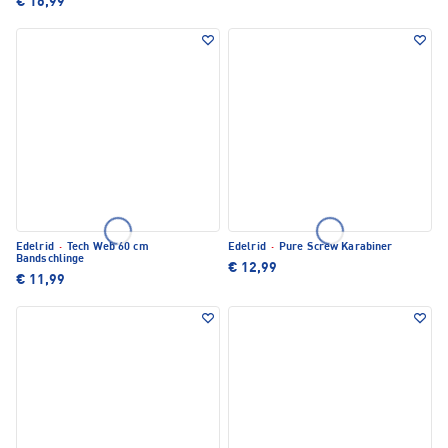
€ 16,99
Edelrid
·
Tech Web 60 cm
Edelrid
·
Pure Screw Karabiner
Bandschlinge
€ 12,99
€ 11,99