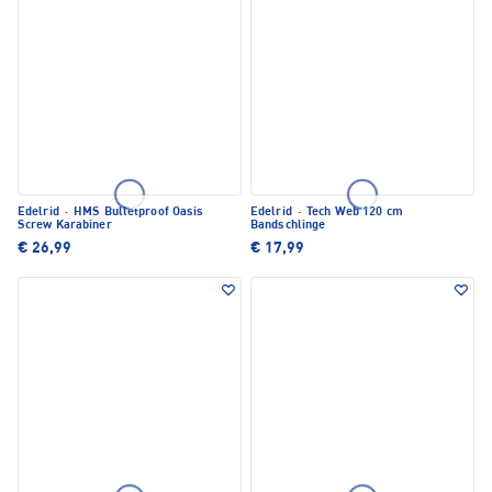
Edelrid
·
HMS Bulletproof Oasis
Edelrid
·
Tech Web 120 cm
Screw Karabiner
Bandschlinge
€ 26,99
€ 17,99