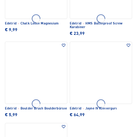
Edelrid
·
Chalk Loose Magnesium
Edelrid
·
HMS Bulletproof Screw
Karabiner
€ 9,99
€ 23,99
Edelrid
·
Boulder Brush Boulderbürste
Edelrid
·
Jayne IV Klettergurt
€ 5,99
€ 64,99