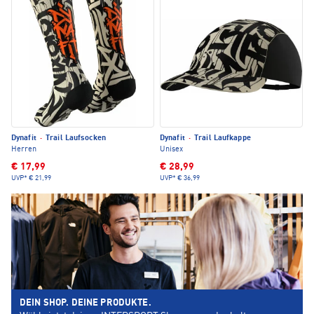
Dynafit
·
Trail Laufsocken
Dynafit
·
Trail Laufkappe
Herren
Unisex
€ 17,99
€ 28,99
UVP*
€ 21,99
UVP*
€ 36,99
DEIN SHOP. DEINE PRODUKTE.