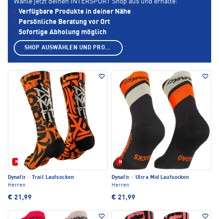
Wähle jetzt deinen INTERSPORT Shop aus und erhalte:
Verfügbare Produkte in deiner Nähe
Persönliche Beratung vor Ort
Sofortige Abholung möglich
SHOP AUSWÄHLEN UND PRODUKTE ANZEIGEN
Neu
Neu
Dynafit
·
Trail Laufsocken
Dynafit
·
Ultra Mid Laufsocken
Herren
Herren
€ 21,99
€ 21,99