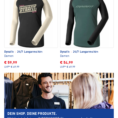
Dynafit
·
24/7 Langarmshirt
Dynafit
·
24/7 Langarmshirt
Damen
Damen
€ 59,99
€ 54,99
UVP*
€ 69,99
UVP*
€ 69,99
DEIN SHOP. DEINE PRODUKTE.