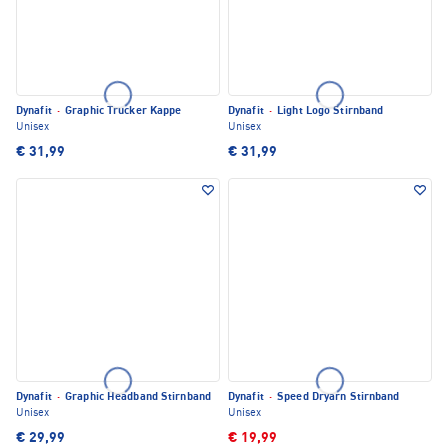
Dynafit
·
Graphic Trucker Kappe
Dynafit
·
Light Logo Stirnband
Unisex
Unisex
€ 31,99
€ 31,99
Dynafit
·
Graphic Headband Stirnband
Dynafit
·
Speed Dryarn Stirnband
Unisex
Unisex
€ 29,99
€ 19,99