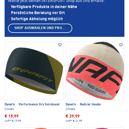
Wähle jetzt deinen INTERSPORT Shop aus und erhalte:
Verfügbare Produkte in deiner Nähe
Persönliche Beratung vor Ort
Sofortige Abholung möglich
SHOP AUSWÄHLEN UND PRODUKTE ANZEIGEN
Dynafit
·
Performance Dry Stirnband
Dynafit
·
Radical Haube
Unisex
Unisex
€ 15,99
€ 29,99
UVP*
€ 19,99
UVP*
€ 41,99