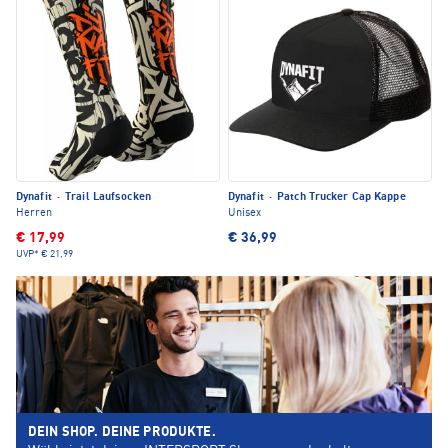
Dynafit
·
Trail Laufsocken
Dynafit
·
Patch Trucker Cap Kappe
Herren
Unisex
€ 17,99
€ 36,99
UVP*
€ 21,99
DEIN SHOP. DEINE PRODUKTE.