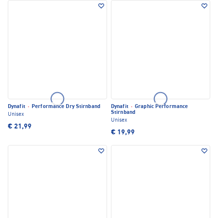
Dynafit
·
Performance Dry Stirnband
Dynafit
·
Graphic Performance
Stirnband
Unisex
Unisex
€ 21,99
€ 19,99