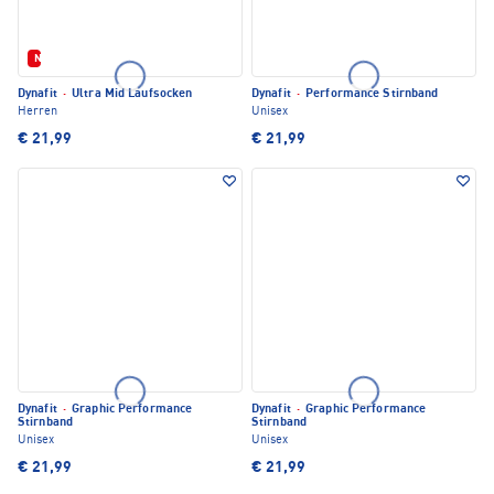
Neu
Dynafit
·
Ultra Mid Laufsocken
Dynafit
·
Performance Stirnband
Herren
Unisex
€ 21,99
€ 21,99
Dynafit
·
Graphic Performance
Dynafit
·
Graphic Performance
Stirnband
Stirnband
Unisex
Unisex
€ 21,99
€ 21,99