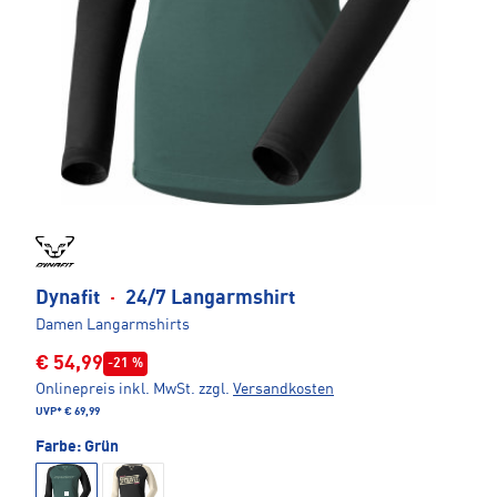
Dynafit
·
24/7 Langarmshirt
Damen Langarmshirts
€ 54,99
-21 %
Onlinepreis inkl. MwSt.
zzgl.
Versandkosten
UVP*
€ 69,99
Farbe:
Grün