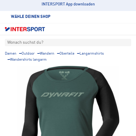
INTERSPORT App downloaden
WÄHLE DEINEN SHOP
Wonach suchst du?
Damen
Outdoor
Wandern
Oberteile
Langarmshirts
Wandershirts langarm