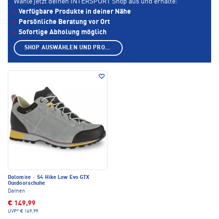
Wähle jetzt deinen INTERSPORT Shop aus und erhalte:
Verfügbare Produkte in deiner Nähe
Persönliche Beratung vor Ort
Sofortige Abholung möglich
SHOP AUSWÄHLEN UND PRODUKTE ANZEIGEN
Dolomite
·
54 Hike Low Evo GTX
Outdoorschuhe
Damen
€ 149,99
UVP*
€ 169,99