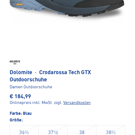
Dolomite
·
Crodarossa Tech GTX
Outdoorschuhe
Damen Outdoorschuhe
€ 184,99
Onlinepreis inkl. MwSt.
zzgl.
Versandkosten
Farbe:
Blau
Größe:
36⅔
37½
38
38⅔