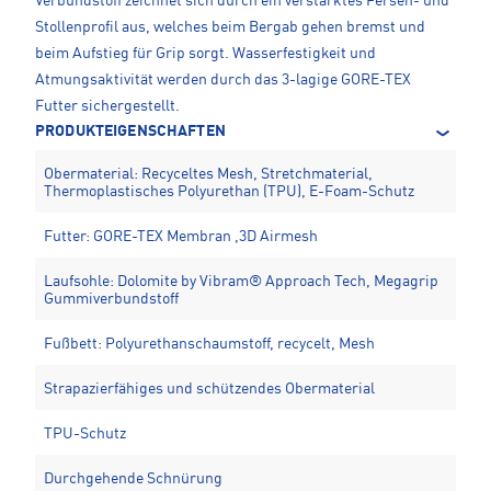
Verbundstoff zeichnet sich durch ein verstärktes Fersen- und
Stollenprofil aus, welches beim Bergab gehen bremst und
beim Aufstieg für Grip sorgt. Wasserfestigkeit und
Atmungsaktivität werden durch das 3-lagige GORE-TEX
Futter sichergestellt.
PRODUKTEIGENSCHAFTEN
Obermaterial: Recyceltes Mesh, Stretchmaterial,
Thermoplastisches Polyurethan (TPU), E-Foam-Schutz
Futter: GORE-TEX Membran ,3D Airmesh
Laufsohle: Dolomite by Vibram® Approach Tech, Megagrip
Gummiverbundstoff
Fußbett: Polyurethanschaumstoff, recycelt, Mesh
Strapazierfähiges und schützendes Obermaterial
TPU-Schutz
Durchgehende Schnürung