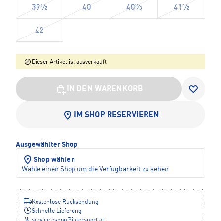
39½
40
40⅔
41½
42
Dieser Artikel ist ausverkauft
IN DEN WARENKORB
IM SHOP RESERVIEREN
Ausgewählter Shop
Shop wählen
Wähle einen Shop um die Verfügbarkeit zu sehen
Kostenlose Rücksendung
Schnelle Lieferung
service.eshop
@
intersport.at