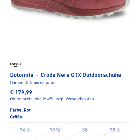
Dolomite
·
Croda Nera GTX Outdoorschuhe
Damen Outdoorschuhe
€ 179,99
Onlinepreis inkl. MwSt.
zzgl.
Versandkosten
Farbe:
Rot
Größe:
36⅔
37½
38
38⅔