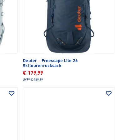
Deuter
·
Freescape Lite 26
Skitourenrucksack
€ 179,99
UVP*
€ 189,99