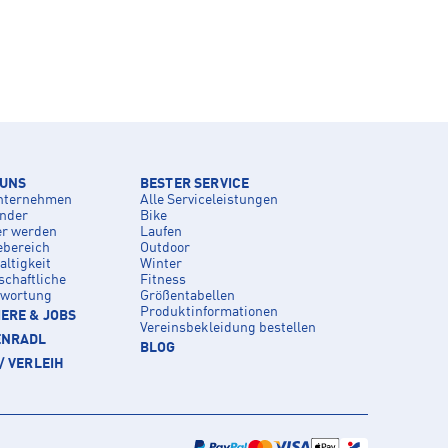
 UNS
BESTER SERVICE
nternehmen
Alle Serviceleistungen
inder
Bike
er werden
Laufen
ebereich
Outdoor
ltigkeit
Winter
schaftliche
Fitness
twortung
Größentabellen
Produktinformationen
ERE & JOBS
Vereinsbekleidung bestellen
ENRADL
BLOG
/ VERLEIH