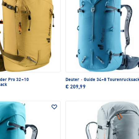
der Pro 32+10
Deuter
·
Guide 34+8 Tourenrucksac
sack
€ 209,99