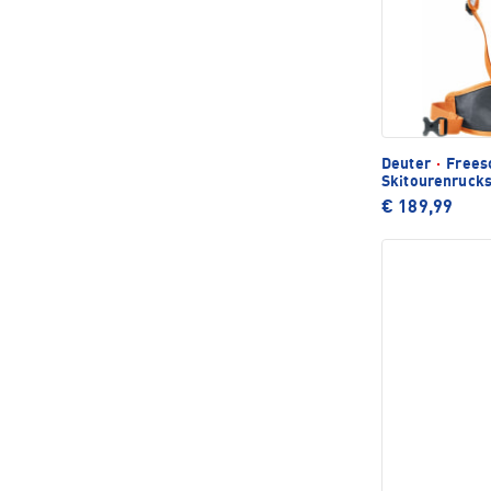
Deuter
·
Freesc
Skitourenruck
€ 189,99