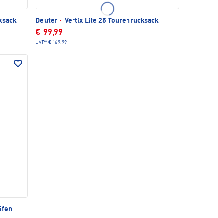
cksack
Deuter
·
Vertix Lite 25 Tourenrucksack
€ 99,99
UVP*
€ 169,99
ifen