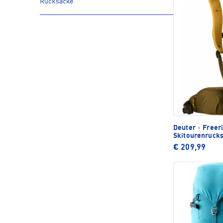
Rucksäcke
Deuter
·
Freeri
Skitourenruck
€ 209,99