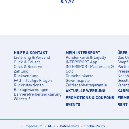
€ 9,99
HILFE & KONTAKT
MEIN INTERSPORT
ÜBER
Lieferung & Versand
Kundenkarte & Loyalty
Das U
Click & Collect
INTERSPORT App
Shopf
Click & Reserve
INTERSPORT Mastercard®
Partn
Zahlung
Gold
Press
Rücksendung
Gutscheinkarte
Nachha
FAQ - Häufige Fragen
Gewinnspiele
Gesell
Rückrufaktionen
Zufriedenheitsgarantie
Veran
Betrugswarnungen
AKTUELLE WERBUNG
KARRI
Barrierefreiheitserklärung
PROMOTIONS & COUPONS
FIRM
Widerruf
EVENTS
RENT 
Impressum
AGB
Datenschutz
Cookie Policy