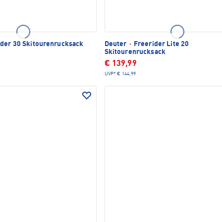
der 30 Skitourenrucksack
Deuter
·
Freerider Lite 20
Skitourenrucksack
€ 139,99
UVP*
€ 144,99