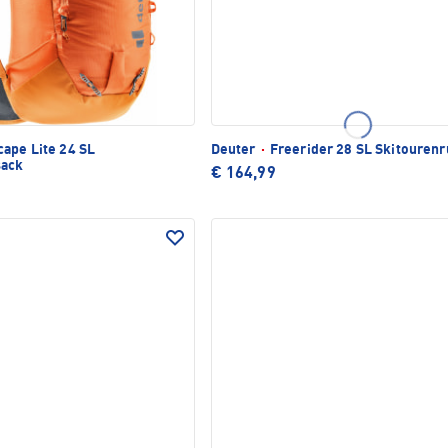
ape Lite 24 SL
Deuter
·
Freerider 28 SL Skitouren
sack
€ 164,99