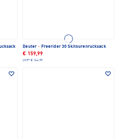
rucksack
Deuter
·
Freerider 30 Skitourenrucksack
€ 159,99
UVP*
€ 164,99