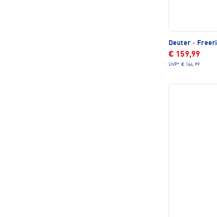
Deuter
·
Freeri
€ 159,99
UVP*
€ 164,99