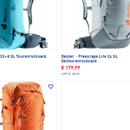
32+8 SL Tourenrucksack
Deuter
·
Freescape Lite 24 SL
Skitourenrucksack
€ 179,99
UVP*
€ 189,99