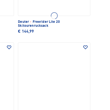
Deuter
·
Freerider Lite 20
Skitourenrucksack
€ 144,99