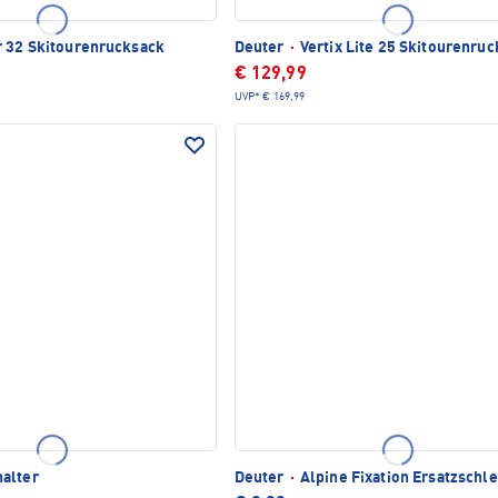
 32 Skitourenrucksack
Deuter
·
Vertix Lite 25 Skitourenru
€ 129,99
UVP*
€ 169,99
alter
Deuter
·
Alpine Fixation Ersatzschle