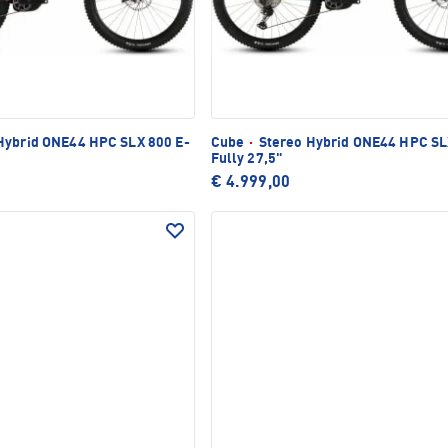
Hybrid ONE44 HPC SLX 800 E-
Cube
·
Stereo Hybrid ONE44 HPC SL
Fully 27,5"
€ 4.999,00