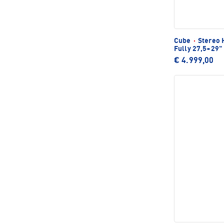
Cube
·
Stereo 
Fully 27,5+29"
€ 4.999,00