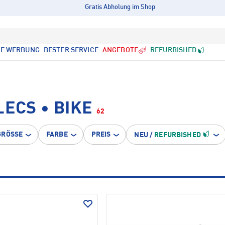
Gratis Abholung im Shop
LE WERBUNG
BESTER SERVICE
ANGEBOTE
REFURBISHED
LECS • BIKE
62
GRÖSSE
FARBE
PREIS
NEU
/
REFURBISHED