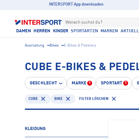
INTERSPORT App downloaden
Wonach suchst du?
DAMEN
HERREN
KINDER
SPORTARTEN
MARKEN
AKTUEL
Ausrüstung
Bikes
E-Bikes & Pedelecs
CUBE E-BIKES & PEDE
GESCHLECHT
MARKE
SPORTART
1
1
CUBE
BIKE
FILTER LÖSCHEN
KLEIDUNG