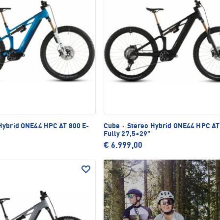
Hybrid ONE44 HPC AT 800 E-
Cube
·
Stereo Hybrid ONE44 HPC AT
Fully 27,5+29"
€ 6.999,00