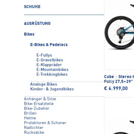
SCHUHE
AUSRÜSTUNG
Bikes
E-Bikes & Pedelecs
E-Fullys
E-Gravelbikes
E-Klappräder
E-Mountainbikes
E-Trekkingbikes
Cube
·
Stereo 
Fully 27,5+29"
Analoge Bikes
€ 6.999,00
Kinder- & Jugendbikes
Anhänger & Sitze
Bike-Ersatzteile
Bike-Zubehör
Brillen
Helme
Protektoren & Schoner
Radlichter
Rucksäcke