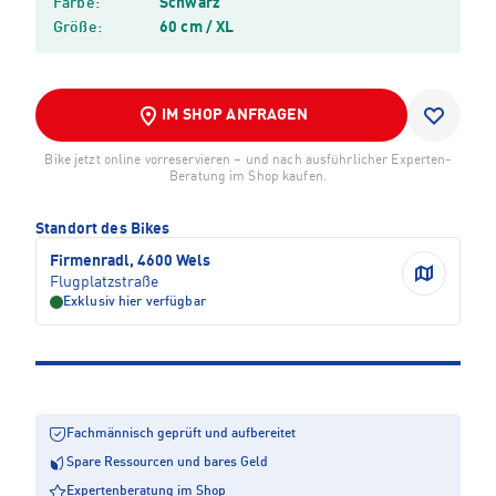
Farbe:
Schwarz
Größe:
60 cm / XL
IM SHOP ANFRAGEN
Bike jetzt online vorreservieren – und nach ausführlicher Experten-
Beratung im Shop kaufen.
Standort des Bikes
Firmenradl, 4600 Wels
Flugplatzstraße
Exklusiv hier verfügbar
Fachmännisch geprüft und aufbereitet
Spare Ressourcen und bares Geld
Expertenberatung im Shop