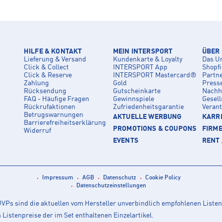
HILFE & KONTAKT
MEIN INTERSPORT
ÜBER
Lieferung & Versand
Kundenkarte & Loyalty
Das U
Click & Collect
INTERSPORT App
Shopf
Click & Reserve
INTERSPORT Mastercard®
Partn
Zahlung
Gold
Press
Rücksendung
Gutscheinkarte
Nachha
FAQ - Häufige Fragen
Gewinnspiele
Gesell
Rückrufaktionen
Zufriedenheitsgarantie
Veran
Betrugswarnungen
AKTUELLE WERBUNG
KARRI
Barrierefreiheitserklärung
PROMOTIONS & COUPONS
FIRM
Widerruf
EVENTS
RENT 
Impressum
AGB
Datenschutz
Cookie Policy
Datenschutzeinstellungen
Ps sind die aktuellen vom Hersteller unverbindlich empfohlenen Listen
istenpreise der im Set enthaltenen Einzelartikel.