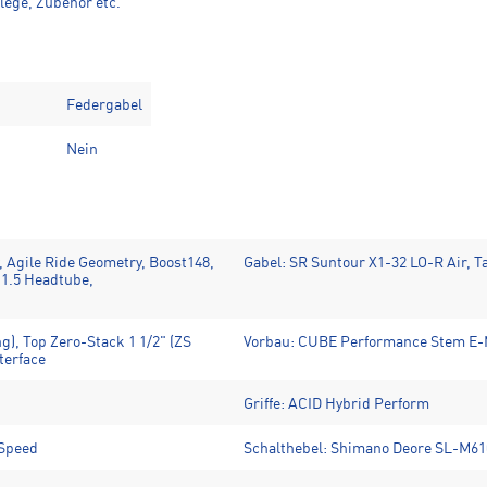
lege, Zubehör etc.
Federgabel
Nein
 Agile Ride Geometry, Boost148,
Gabel: SR Suntour X1-32 LO-R Air,
 1.5 Headtube,
), Top Zero-Stack 1 1/2" (ZS
Vorbau: CUBE Performance Stem E-
terface
Griffe: ACID Hybrid Perform
-Speed
Schalthebel: Shimano Deore SL-M610