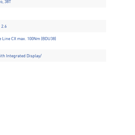
o, 38T
 2.6
ce Line CX max. 100Nm (BDU38)
th Integrated Display/