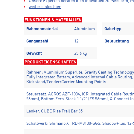
Unsere Experten beraten dich individuell zu Passform, Pf
weitere Infos hier
FUNKTIONEN & MATERIALIEN
Rahmenmaterial
Aluminium
Gabeltyp
Ganganzahl
12
Beleuchtung
Gewicht
25,6 kg
PRODUKTEIGENSCHAFTEN
Rahmen: Aluminium Superlite, Gravity Casting Technology,
Fully Integrated Battery, Advanced Internal Cable Routing,
Kickstand/Fender/Carrier Mounting Points
Steuersatz: ACROS AZF-1034, ICR (Integrated Cable Routing
56mm), Bottom Zero-Stack 1 1/2" (ZS 56mm), X-Connect In
Lenker: CUBE Rise Trail Bar 35
Schaltwerk: Shimano XT RD-M8100-SGS, ShadowPlus, 12