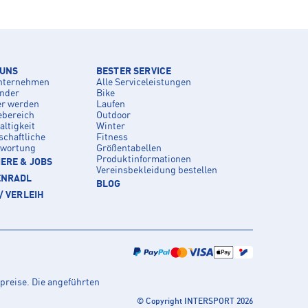
 UNS
BESTER SERVICE
nternehmen
Alle Serviceleistungen
inder
Bike
er werden
Laufen
ebereich
Outdoor
ltigkeit
Winter
schaftliche
Fitness
twortung
Größentabellen
Produktinformationen
ERE & JOBS
Vereinsbekleidung bestellen
ENRADL
BLOG
/ VERLEIH
preise. Die angeführten
© Copyright INTERSPORT 2026