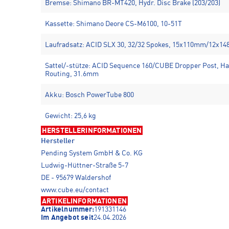
Bremse: Shimano BR-MT420, Hydr. Disc Brake (203/203)
Kassette: Shimano Deore CS-M6100, 10-51T
Laufradsatz: ACID SLX 30, 32/32 Spokes, 15x110mm/12x1
Sattel/-stütze: ACID Sequence 160/CUBE Dropper Post, Han
Routing, 31.6mm
Akku: Bosch PowerTube 800
Gewicht: 25,6 kg
HERSTELLERINFORMATIONEN
Hersteller
Pending System GmbH & Co. KG
Ludwig-Hüttner-Straße 5-7
DE - 95679 Waldershof
www.cube.eu/contact
ARTIKELINFORMATIONEN
Artikelnummer:
191331146
Im Angebot seit
24.04.2026