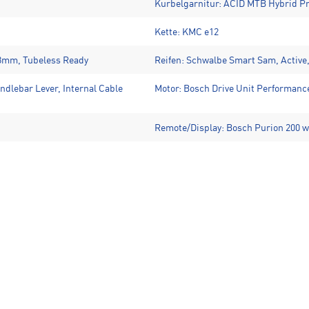
Kurbelgarnitur: ACID MTB Hybrid Pr
Kette: KMC e12
48mm, Tubeless Ready
Reifen: Schwalbe Smart Sam, Active,
dlebar Lever, Internal Cable
Motor: Bosch Drive Unit Performan
Remote/Display: Bosch Purion 200 wi