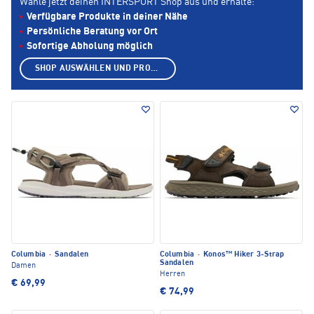
Wähle jetzt deinen INTERSPORT Shop aus und erhalte:
Verfügbare Produkte in deiner Nähe
Persönliche Beratung vor Ort
Sofortige Abholung möglich
SHOP AUSWÄHLEN UND PRODUKTE ANZEIGEN
Columbia
·
Sandalen
Columbia
·
Konos™ Hiker 3-Strap
Sandalen
Damen
Herren
€ 69,99
€ 74,99