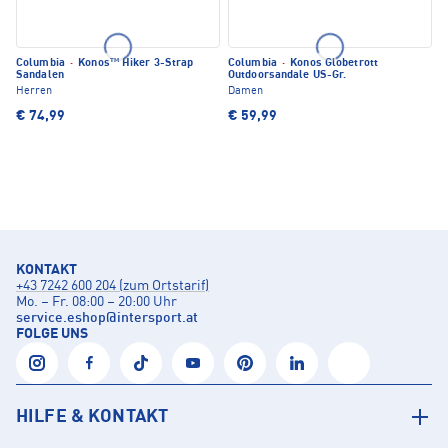
Columbia
·
Konos™ Hiker 3-Strap
Columbia
·
Konos Globetrott
Sandalen
Outdoorsandale US-Gr.
Herren
Damen
€ 74,99
€ 59,99
KONTAKT
+43 7242 600 204 (zum Ortstarif)
Mo. – Fr. 08:00 – 20:00 Uhr
service.eshop
@
intersport.at
FOLGE UNS
HILFE & KONTAKT