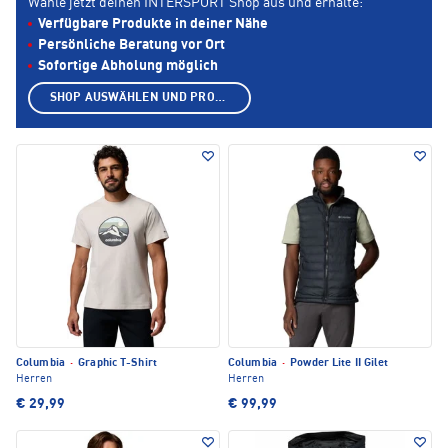
Wähle jetzt deinen INTERSPORT Shop aus und erhalte:
Verfügbare Produkte in deiner Nähe
Persönliche Beratung vor Ort
Sofortige Abholung möglich
SHOP AUSWÄHLEN UND PRODUKTE ANZEIGEN
Columbia
·
Graphic T-Shirt
Columbia
·
Powder Lite II Gilet
Herren
Herren
€ 29,99
€ 99,99