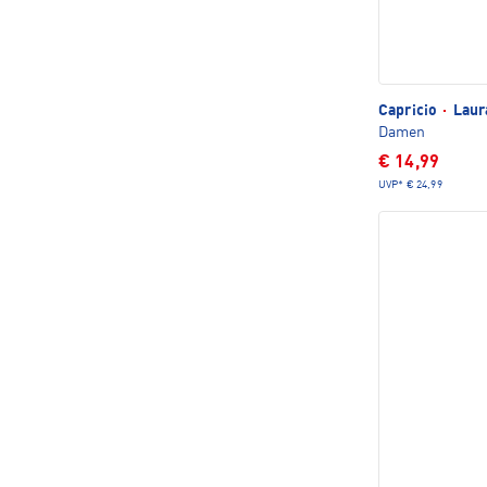
Capricio
·
Laur
Damen
€ 14,99
UVP*
€ 24,99