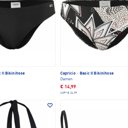
 II Bikinihose
Capricio
·
Basic II Bikinihose
Damen
€ 14,99
UVP*
€ 24,99