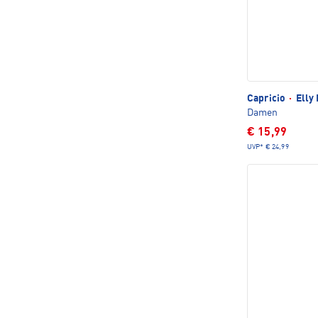
Capricio
·
Elly 
Damen
€ 15,99
UVP*
€ 24,99