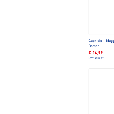
Capricio
·
Magg
Damen
€ 24,99
UVP*
€ 34,99