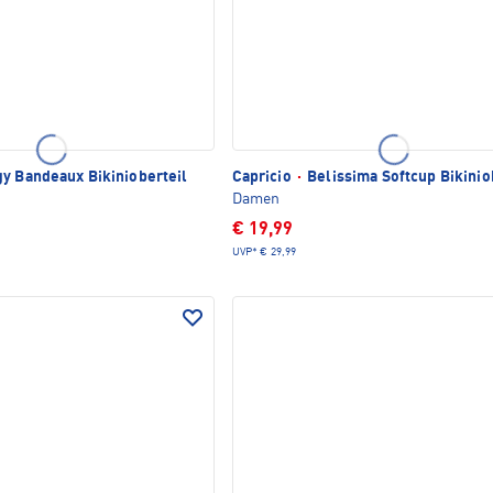
y Bandeaux Bikinioberteil
Capricio
·
Belissima Softcup Bikinio
Damen
€ 19,99
UVP*
€ 29,99