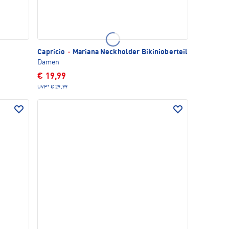
Capricio
·
Mariana Neckholder Bikinioberteil
Damen
€ 19,99
UVP*
€ 29,99