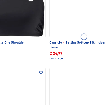
tte One Shoulder
Capricio
·
Bettina Softcup Bikiniober
Damen
€ 24,99
UVP*
€ 34,99