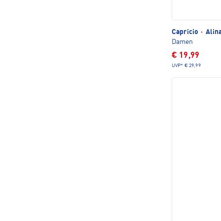
Capricio
·
Alina
Damen
€ 19,99
UVP*
€ 29,99