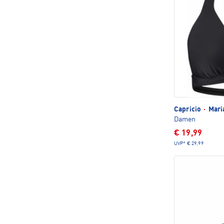
Capricio
·
Mari
Damen
€ 19,99
UVP*
€ 29,99