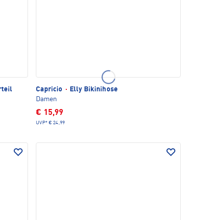
teil
Capricio
·
Elly Bikinihose
Damen
€ 15,99
UVP*
€ 24,99