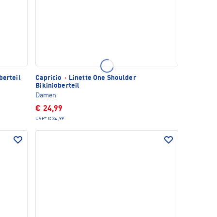
berteil
Capricio
·
Linette One Shoulder
Bikinioberteil
Damen
€ 24,99
UVP*
€ 34,99