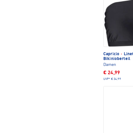
Capricio
·
Line
Bikinioberteil
Damen
€ 24,99
UVP*
€ 34,99