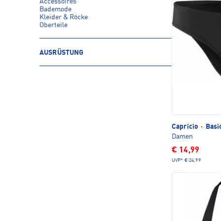
Accessoires
Bademode
Kleider & Röcke
Oberteile
AUSRÜSTUNG
Capricio
·
Basic
Damen
€ 14,99
UVP*
€ 24,99