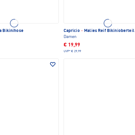
a Bikinihose
Capricio
·
Malies Reif Bikinioberteil
Damen
€ 19,99
UVP*
€ 29,99