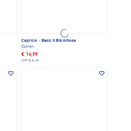
Capricio
·
Basic II Bikinihose
Damen
€ 14,99
UVP*
€ 24,99