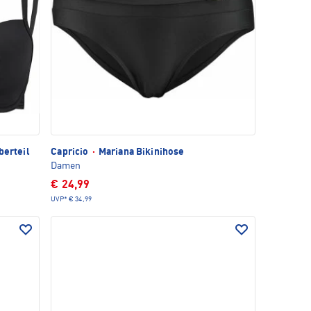
berteil
Capricio
·
Mariana Bikinihose
Damen
€ 24,99
UVP*
€ 34,99