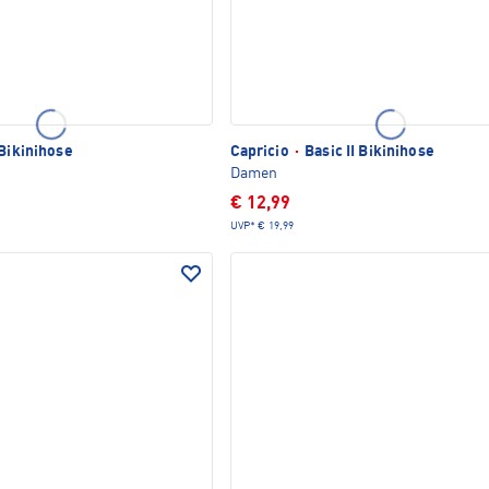
Bikinihose
Capricio
·
Basic II Bikinihose
Damen
€ 12,99
UVP*
€ 19,99