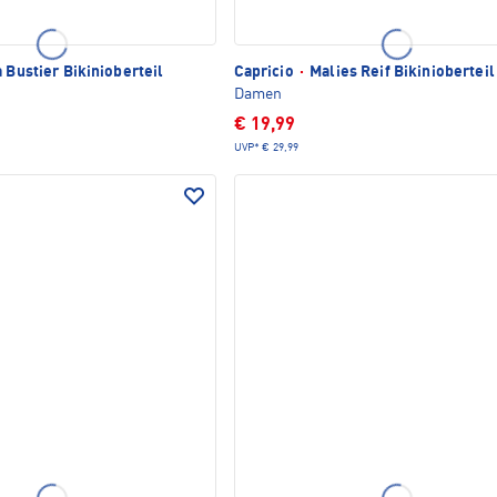
 Bustier Bikinioberteil
Capricio
·
Malies Reif Bikinioberteil
Damen
€ 19,99
UVP*
€ 29,99