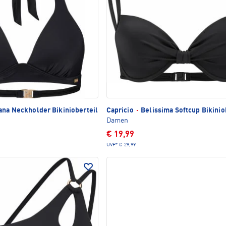
ana Neckholder Bikinioberteil
Capricio
·
Belissima Softcup Bikinio
Damen
€ 19,99
UVP*
€ 29,99