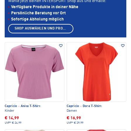
Wähle jetzt deinen INTERSPORT Shop aus und erhalte:
Verfügbare Produkte in deiner Nähe
Persönliche Beratung vor Ort
Sofortige Abholung möglich
SHOP AUSWÄHLEN UND PRODUKTE ANZEIGEN
Capricio
·
Anita T-Shirt
Capricio
·
Dora T-Shirt
Kinder
Damen
€ 14,99
€ 16,99
UVP*
€ 24,99
UVP*
€ 29,99