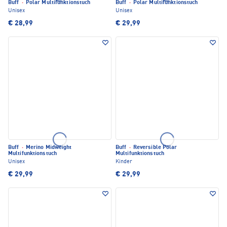
Buff
·
Polar Multifunktionstuch
Buff
·
Polar Multifunktionstuch
Unisex
Unisex
€ 28,99
€ 29,99
Buff
·
Merino Midweight
Buff
·
Reversible Polar
Multifunktionstuch
Multifunktionstuch
Unisex
Kinder
€ 29,99
€ 29,99