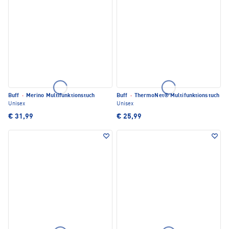
Buff
·
Merino Multifunktionstuch
Buff
·
ThermoNet® Multifunktionstuch
Unisex
Unisex
€ 31,99
€ 25,99