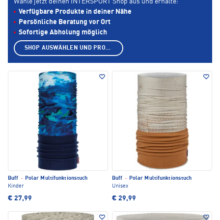
Wähle jetzt deinen INTERSPORT Shop aus und erhalte:
Verfügbare Produkte in deiner Nähe
Persönliche Beratung vor Ort
Sofortige Abholung möglich
SHOP AUSWÄHLEN UND PRODUKTE ANZEIGEN
Buff
·
Polar Multifunktionstuch
Buff
·
Polar Multifunktionstuch
Kinder
Unisex
€ 27,99
€ 29,99