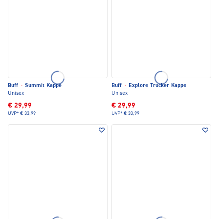
Buff
·
Summit Kappe
Buff
·
Explore Trucker Kappe
Unisex
Unisex
€ 29,99
€ 29,99
UVP*
€ 33,99
UVP*
€ 33,99