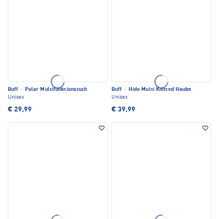
Buff
·
Polar Multifunktionstuch
Buff
·
Hido Multi Knitted Haube
Unisex
Unisex
€ 29,99
€ 39,99