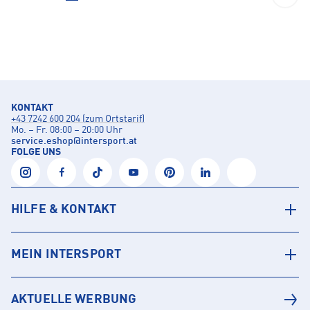
KONTAKT
+43 7242 600 204 (zum Ortstarif)
Mo. – Fr. 08:00 – 20:00 Uhr
service.eshop
@
intersport.at
FOLGE UNS
HILFE & KONTAKT
MEIN INTERSPORT
AKTUELLE WERBUNG