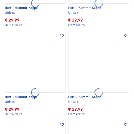
Buff
·
Summit Kappe
Buff
·
Summit Kappe
Unisex
Unisex
€ 29,99
€ 29,99
UVP*
€ 33,99
UVP*
€ 33,99
Buff
·
Summit Kappe
Buff
·
Summit Kappe
Unisex
Unisex
€ 29,99
€ 29,99
UVP*
€ 33,99
UVP*
€ 33,99