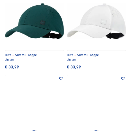
Buff
·
Summit Kappe
Buff
·
Summit Kappe
Unisex
Unisex
€ 33,99
€ 33,99