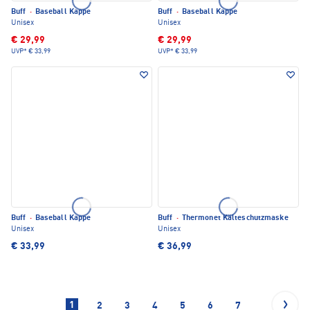
Buff
·
Baseball Kappe
Buff
·
Baseball Kappe
Unisex
Unisex
€ 29,99
€ 29,99
UVP*
€ 33,99
UVP*
€ 33,99
Buff
·
Baseball Kappe
Buff
·
Thermonet Kälteschutzmaske
Unisex
Unisex
€ 33,99
€ 36,99
1
2
3
4
5
6
7