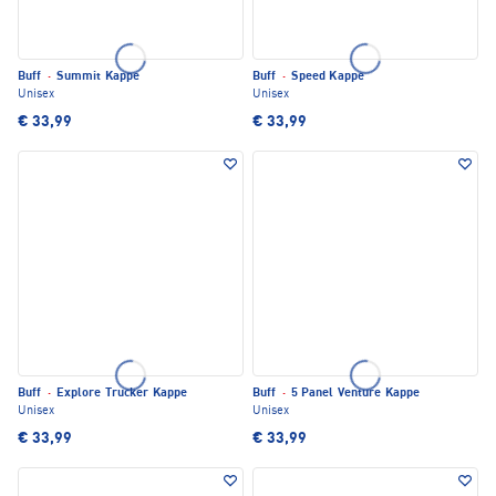
Buff
·
Summit Kappe
Buff
·
Speed Kappe
Unisex
Unisex
€ 33,99
€ 33,99
Buff
·
Explore Trucker Kappe
Buff
·
5 Panel Venture Kappe
Unisex
Unisex
€ 33,99
€ 33,99