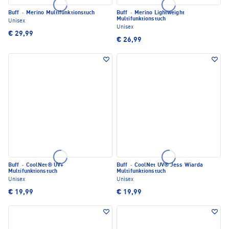
Buff
·
Merino Multifunktionstuch
Buff
·
Merino Lightweight
Multifunktionstuch
Unisex
Unisex
€ 29,99
€ 26,99
Buff
·
CoolNet® UV+
Buff
·
CoolNet UV® Jess Wiarda
Multifunktionstuch
Multifunktionstuch
Unisex
Unisex
€ 19,99
€ 19,99