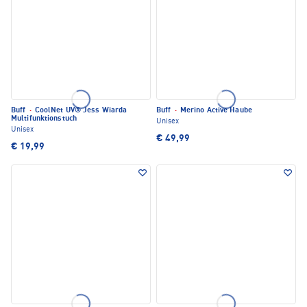
Buff
·
CoolNet UV® Jess Wiarda
Buff
·
Merino Active Haube
Multifunktionstuch
Unisex
Unisex
€ 49,99
€ 19,99