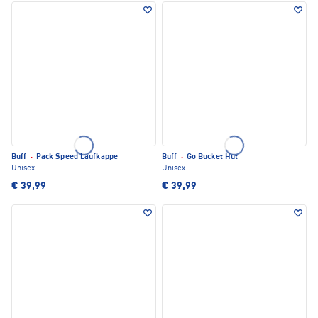
Buff
·
Pack Speed Laufkappe
Buff
·
Go Bucket Hut
Unisex
Unisex
€ 39,99
€ 39,99