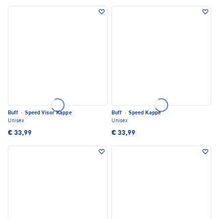
Buff
·
Speed Visor Kappe
Buff
·
Speed Kappe
Unisex
Unisex
€ 33,99
€ 33,99