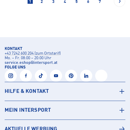
1
2
3
4
5
6
7
KONTAKT
+43 7242 600 204 (zum Ortstarif)
Mo. – Fr. 08:00 – 20:00 Uhr
service.eshop
@
intersport.at
FOLGE UNS
HILFE & KONTAKT
MEIN INTERSPORT
AKTUELLE WERBUNG