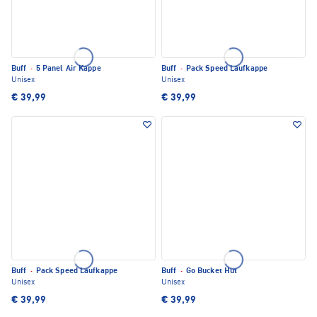
Buff
·
5 Panel Air Kappe
Buff
·
Pack Speed Laufkappe
Unisex
Unisex
€ 39,99
€ 39,99
Buff
·
Pack Speed Laufkappe
Buff
·
Go Bucket Hut
Unisex
Unisex
€ 39,99
€ 39,99