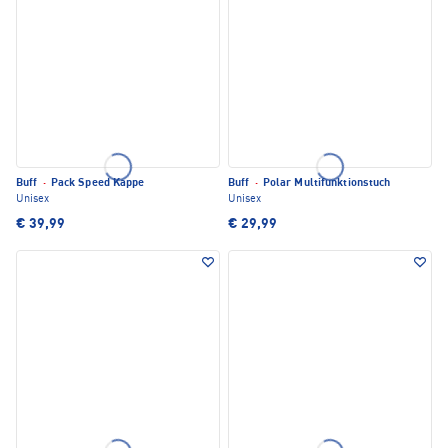
Buff
·
Pack Speed Kappe
Buff
·
Polar Multifunktionstuch
Unisex
Unisex
€ 39,99
€ 29,99