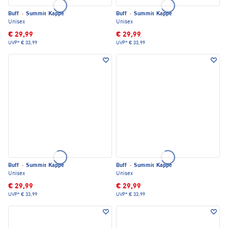
Buff
·
Summit Kappe
Buff
·
Summit Kappe
Unisex
Unisex
€ 29,99
€ 29,99
UVP*
€ 33,99
UVP*
€ 33,99
Buff
·
Summit Kappe
Buff
·
Summit Kappe
Unisex
Unisex
€ 29,99
€ 29,99
UVP*
€ 33,99
UVP*
€ 33,99