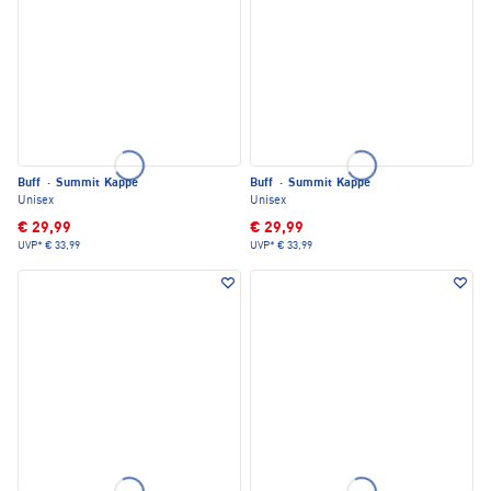
Buff
·
Summit Kappe
Buff
·
Summit Kappe
Unisex
Unisex
€ 29,99
€ 29,99
UVP*
€ 33,99
UVP*
€ 33,99