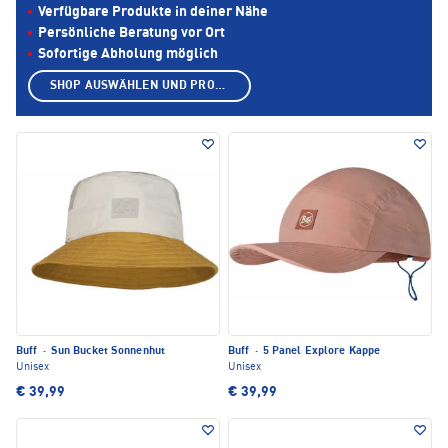
Verfügbare Produkte in deiner Nähe
Persönliche Beratung vor Ort
Sofortige Abholung möglich
SHOP AUSWÄHLEN UND PRODUKTE ANZEIGEN
Buff
·
Sun Bucket Sonnenhut
Buff
·
5 Panel Explore Kappe
Unisex
Unisex
€ 39,99
€ 39,99