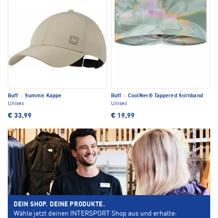
Buff
·
Summit Kappe
Buff
·
CoolNet® Tappered Stirnband
Unisex
Unisex
€ 33,99
€ 19,99
DEIN SHOP. DEINE PRODUKTE.
Wähle jetzt deinen INTERSPORT Shop aus und erhalte: