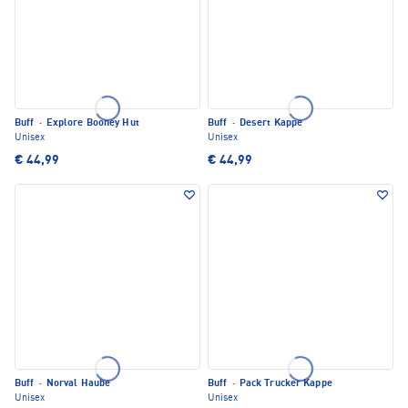
Buff
·
Explore Booney Hut
Buff
·
Desert Kappe
Unisex
Unisex
€ 44,99
€ 44,99
Buff
·
Norval Haube
Buff
·
Pack Trucker Kappe
Unisex
Unisex