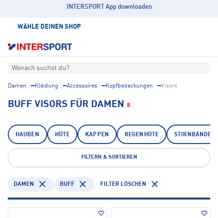
INTERSPORT App downloaden
WÄHLE DEINEN SHOP
Wonach suchst du?
Damen
Kleidung
Accessoires
Kopfbedeckungen
Visors
BUFF VISORS FÜR DAMEN
8
HAUBEN
HÜTE
KAPPEN
REGENHÜTE
STIRNBÄNDER
FILTERN & SORTIEREN
DAMEN
BUFF
FILTER LÖSCHEN