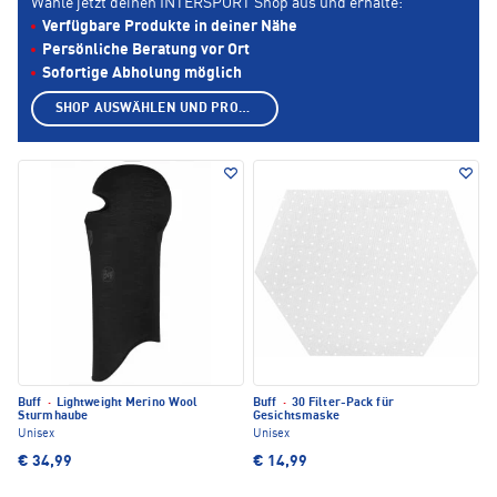
Wähle jetzt deinen INTERSPORT Shop aus und erhalte:
Verfügbare Produkte in deiner Nähe
Persönliche Beratung vor Ort
Sofortige Abholung möglich
SHOP AUSWÄHLEN UND PRODUKTE ANZEIGEN
Buff
·
Lightweight Merino Wool
Buff
·
30 Filter-Pack für
Sturmhaube
Gesichtsmaske
Unisex
Unisex
€ 34,99
€ 14,99