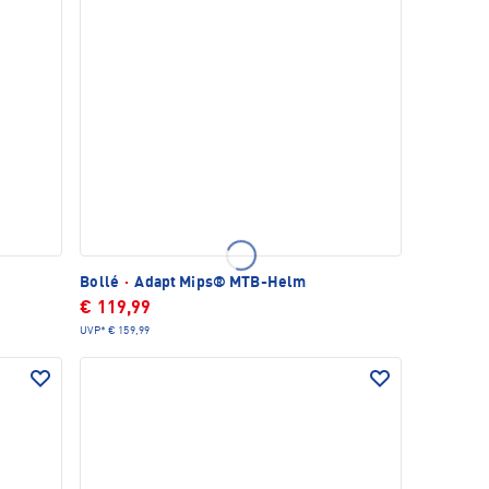
Bollé
·
Adapt Mips® MTB-Helm
€ 119,99
UVP*
€ 159,99