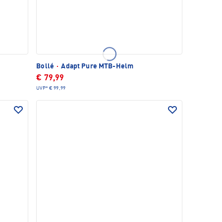
Bollé
·
Adapt Pure MTB-Helm
€ 79,99
UVP*
€ 99,99