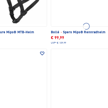
Pure Mips® MTB-Helm
Bollé
·
Spero Mips® Rennradhelm
€ 99,99
UVP*
€ 109,99