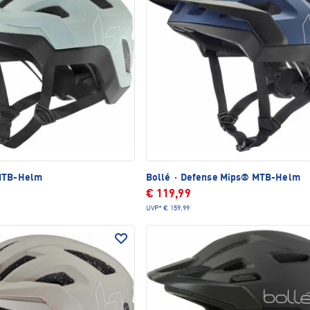
MTB-Helm
Bollé
·
Defense Mips® MTB-Helm
€ 119,99
UVP*
€ 159,99