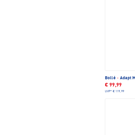
Bollé
·
Adapt 
€ 99,99
UVP*
€ 119,99