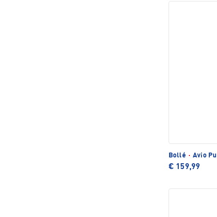
Bollé
·
Avio Pu
€ 159,99