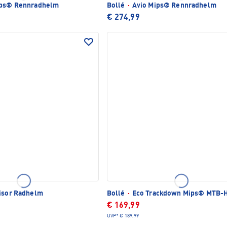
ips® Rennradhelm
Bollé
·
Avio Mips® Rennradhelm
€ 274,99
isor Radhelm
Bollé
·
Eco Trackdown Mips® MTB-
€ 169,99
UVP*
€ 189,99