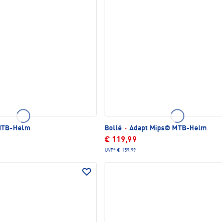
MTB-Helm
Bollé
·
Adapt Mips® MTB-Helm
€ 119,99
UVP*
€ 159,99