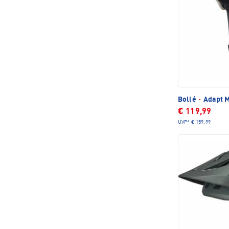
Bollé
·
Adapt 
€ 119,99
UVP*
€ 159,99