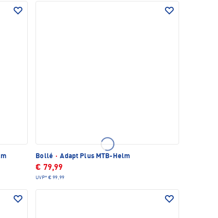
lm
Bollé
·
Adapt Plus MTB-Helm
€ 79,99
UVP*
€ 99,99