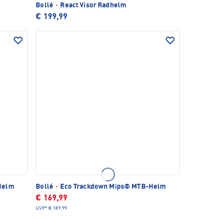
Bollé
·
React Visor Radhelm
€ 199,99
Helm
Bollé
·
Eco Trackdown Mips® MTB-Helm
€ 169,99
UVP*
€ 189,99