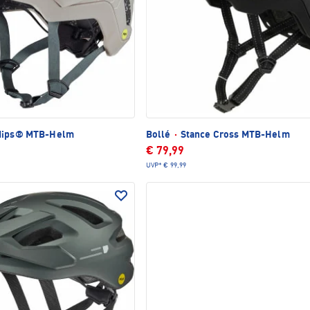
Mips® MTB-Helm
Bollé
·
Stance Cross MTB-Helm
€ 79,99
UVP*
€ 99,99