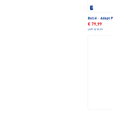
IM SET ERHÄL
Bollé
·
Adapt 
€ 79,99
UVP*
€ 99,99