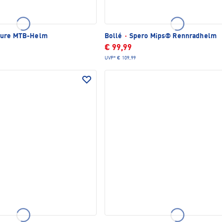
TLICH
Pure MTB-Helm
Bollé
·
Spero Mips® Rennradhelm
€ 99,99
UVP*
€ 109,99