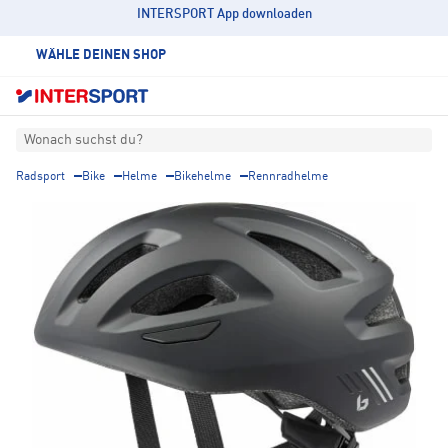
INTERSPORT App downloaden
WÄHLE DEINEN SHOP
Wonach suchst du?
Radsport
Bike
Helme
Bikehelme
Rennradhelme