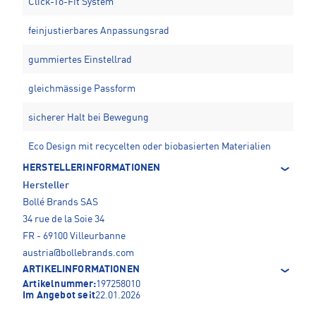
Click-To-Fit System
feinjustierbares Anpassungsrad
gummiertes Einstellrad
gleichmässige Passform
sicherer Halt bei Bewegung
Eco Design mit recycelten oder biobasierten Materialien
HERSTELLERINFORMATIONEN
Hersteller
Bollé Brands SAS
34 rue de la Soie 34
FR - 69100 Villeurbanne
austria@bollebrands.com
ARTIKELINFORMATIONEN
Artikelnummer:
197258010
Im Angebot seit
22.01.2026