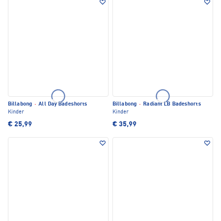
Billabong
·
All Day Badeshorts
Billabong
·
Radiant LB Badeshorts
Kinder
Kinder
€ 25,99
€ 35,99