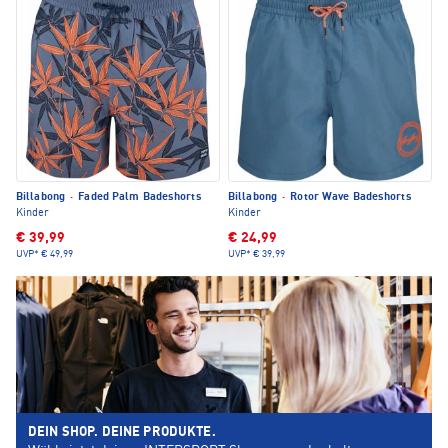
Billabong
·
Faded Palm Badeshorts
Billabong
·
Rotor Wave Badeshorts
Kinder
Kinder
€ 39,99
€ 24,99
UVP*
€ 49,99
UVP*
€ 39,99
DEIN SHOP. DEINE PRODUKTE.