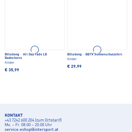
Billabong
·
All Day Fade LB
Billabong
·
BBTV Sonnenschutzshirt
Badeshorts
Kinder
Kinder
€ 29,99
€ 35,99
KONTAKT
+43 7242 600 204 (zum Ortstarif)
Mo. – Fr. 08:00 – 20:00 Uhr
service.eshop
@
intersport.at