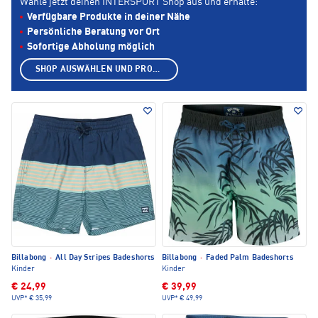
Wähle jetzt deinen INTERSPORT Shop aus und erhalte:
Verfügbare Produkte in deiner Nähe
Persönliche Beratung vor Ort
Sofortige Abholung möglich
SHOP AUSWÄHLEN UND PRODUKTE ANZEIGEN
Billabong
·
All Day Stripes Badeshorts
Billabong
·
Faded Palm Badeshorts
Kinder
Kinder
€ 24,99
€ 39,99
UVP*
€ 35,99
UVP*
€ 49,99