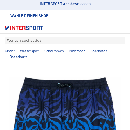
INTERSPORT App downloaden
WÄHLE DEINEN SHOP
Wonach suchst du?
Kinder
Wassersport
Schwimmen
Bademode
Badehosen
Badeshorts