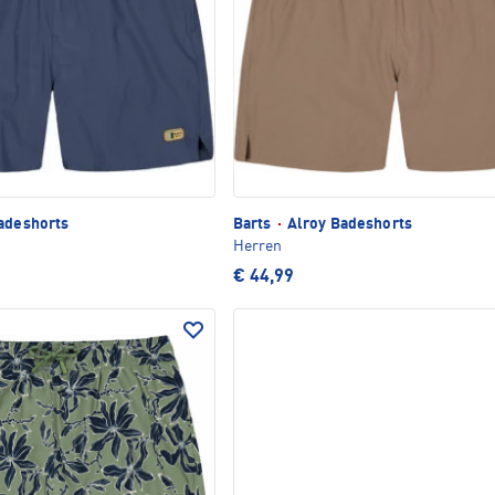
adeshorts
Barts
·
Alroy Badeshorts
Herren
€ 44,99