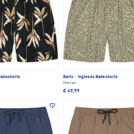
Badeshorts
Barts
·
Ingleses Badeshorts
Herren
€ 49,99