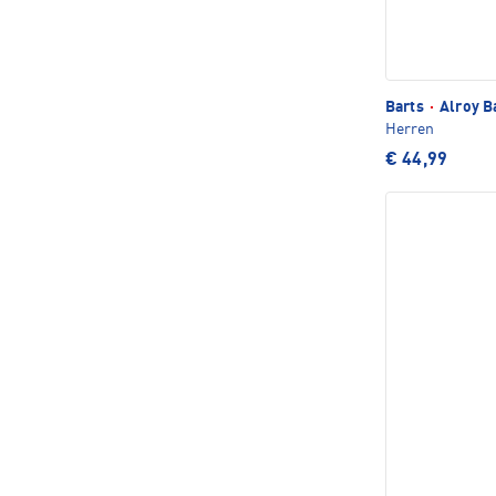
Barts
·
Alroy B
Herren
€ 44,99