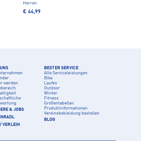
Herren
€ 44,99
 UNS
BESTER SERVICE
nternehmen
Alle Serviceleistungen
inder
Bike
er werden
Laufen
ebereich
Outdoor
ltigkeit
Winter
schaftliche
Fitness
twortung
Größentabellen
Produktinformationen
ERE & JOBS
Vereinsbekleidung bestellen
ENRADL
BLOG
/ VERLEIH