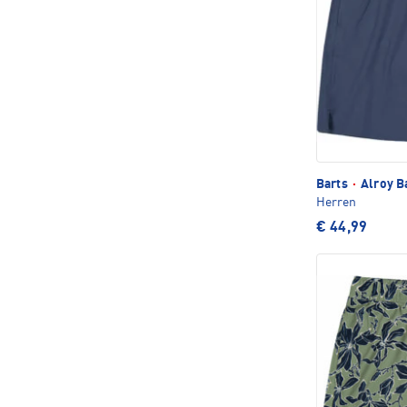
Barts
·
Alroy B
Herren
€ 44,99