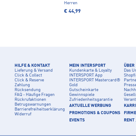
Herren
€ 44,99
HILFE & KONTAKT
MEIN INTERSPORT
ÜBER
Lieferung & Versand
Kundenkarte & Loyalty
Das U
Click & Collect
INTERSPORT App
Shopf
Click & Reserve
INTERSPORT Mastercard®
Partn
Zahlung
Gold
Press
Rücksendung
Gutscheinkarte
Nachha
FAQ - Häufige Fragen
Gewinnspiele
Gesell
Rückrufaktionen
Zufriedenheitsgarantie
Veran
Betrugswarnungen
AKTUELLE WERBUNG
KARRI
Barrierefreiheitserklärung
PROMOTIONS & COUPONS
FIRM
Widerruf
EVENTS
RENT 