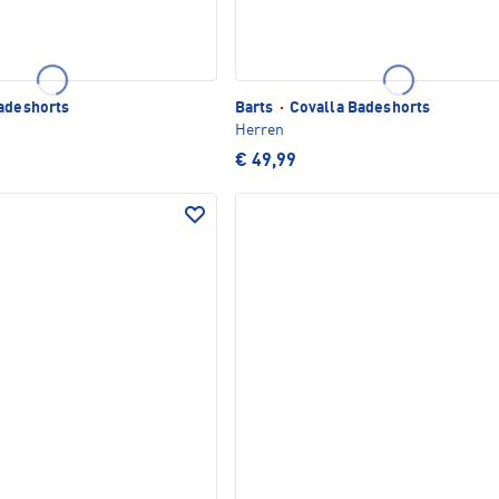
adeshorts
Barts
·
Covalla Badeshorts
Herren
€ 49,99