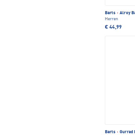
Barts
·
Alroy B
Herren
€ 44,99
Barts
·
Gurrad 