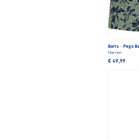
Barts
·
Pego Ba
Herren
€ 49,99