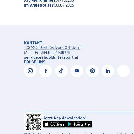
Artikelnummer:
549102253
Im Angebot seit
30.04.2026
KONTAKT
+43 7242 600 204 (zum Ortstarif)
Mo. – Fr. 08:00 – 20:00 Uhr
service.eshop
@
intersport.at
FOLGE UNS
Jetzt App downloaden!
Laden im
Jetzt bei
App Store
Google Play