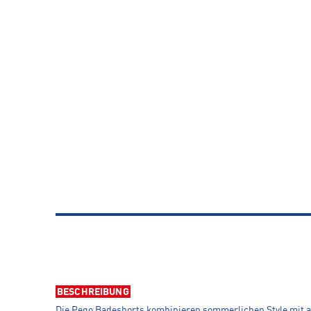
BESCHREIBUNG
Die Pego Badeshorts kombinieren sommerlichen Style mit a