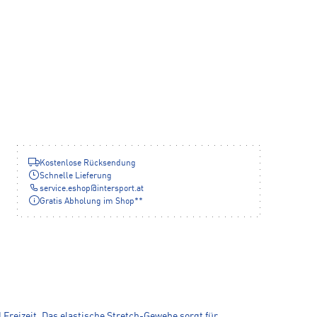
Kostenlose Rücksendung
Schnelle Lieferung
service.eshop
@
intersport.at
Gratis Abholung im Shop**
reizeit. Das elastische Stretch-Gewebe sorgt für