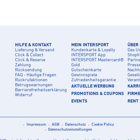
HILFE & KONTAKT
MEIN INTERSPORT
ÜBER
Lieferung & Versand
Kundenkarte & Loyalty
Das U
Click & Collect
INTERSPORT App
Shopf
Click & Reserve
INTERSPORT Mastercard®
Partn
Zahlung
Gold
Press
Rücksendung
Gutscheinkarte
Nachha
FAQ - Häufige Fragen
Gewinnspiele
Gesell
Rückrufaktionen
Zufriedenheitsgarantie
Veran
Betrugswarnungen
AKTUELLE WERBUNG
KARRI
Barrierefreiheitserklärung
PROMOTIONS & COUPONS
FIRM
Widerruf
EVENTS
RENT 
Impressum
AGB
Datenschutz
Cookie Policy
Datenschutzeinstellungen