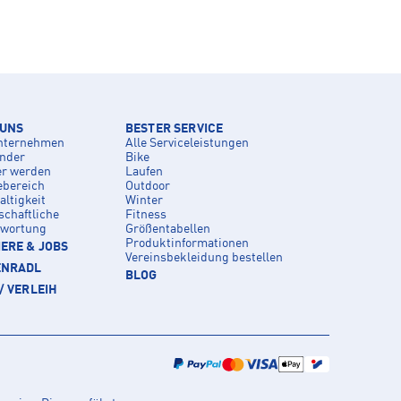
 UNS
BESTER SERVICE
nternehmen
Alle Serviceleistungen
inder
Bike
er werden
Laufen
ebereich
Outdoor
ltigkeit
Winter
schaftliche
Fitness
twortung
Größentabellen
Produktinformationen
ERE & JOBS
Vereinsbekleidung bestellen
ENRADL
BLOG
/ VERLEIH