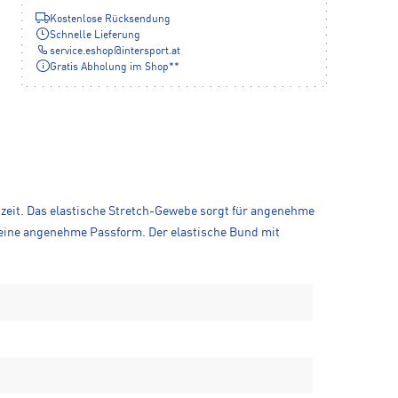
Kostenlose Rücksendung
Schnelle Lieferung
service.eshop
@
intersport.at
Gratis Abholung im Shop**
izeit. Das elastische Stretch-Gewebe sorgt für angenehme
 eine angenehme Passform. Der elastische Bund mit