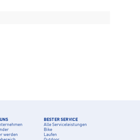
 UNS
BESTER SERVICE
nternehmen
Alle Serviceleistungen
inder
Bike
er werden
Laufen
ebereich
Outdoor