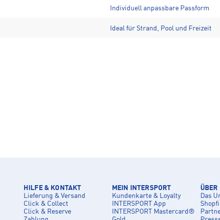
Individuell anpassbare Passform
Ideal für Strand, Pool und Freizeit
HILFE & KONTAKT
MEIN INTERSPORT
ÜBER
Lieferung & Versand
Kundenkarte & Loyalty
Das U
Click & Collect
INTERSPORT App
Shopf
Click & Reserve
INTERSPORT Mastercard®
Partn
Zahlung
Gold
Press