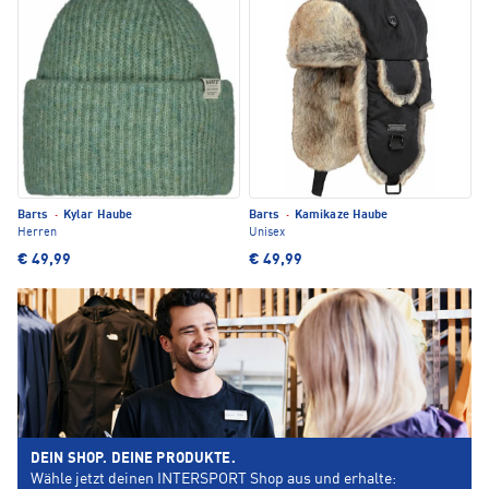
Barts
·
Kylar Haube
Barts
·
Kamikaze Haube
Herren
Unisex
€ 49,99
€ 49,99
DEIN SHOP. DEINE PRODUKTE.
Wähle jetzt deinen INTERSPORT Shop aus und erhalte: