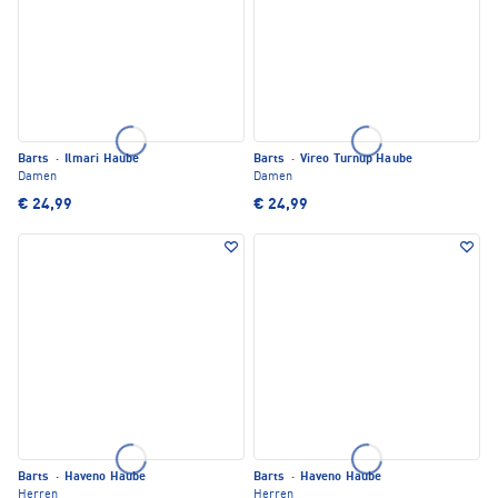
Barts
·
Ilmari Haube
Barts
·
Vireo Turnup Haube
Damen
Damen
€ 24,99
€ 24,99
Barts
·
Haveno Haube
Barts
·
Haveno Haube
Herren
Herren