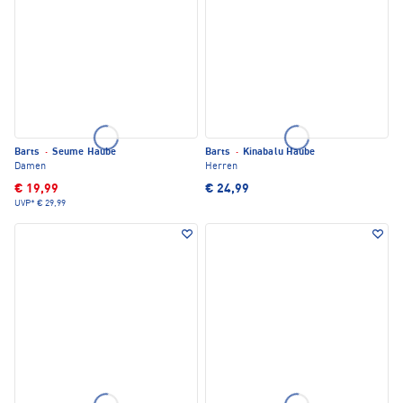
Barts
·
Seume Haube
Barts
·
Kinabalu Haube
Damen
Herren
€ 19,99
€ 24,99
UVP*
€ 29,99