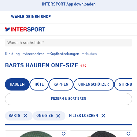
INTERSPORT App downloaden
WÄHLE DEINEN SHOP
Wonach suchst du?
Kleidung
Accessoires
Kopfbedeckungen
Hauben
BARTS HAUBEN ONE-SIZE
129
HAUBEN
HÜTE
KAPPEN
OHRENSCHÜTZER
STIRNBÄ
FILTERN & SORTIEREN
BARTS
ONE-SIZE
FILTER LÖSCHEN