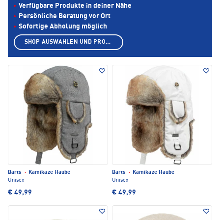
Verfügbare Produkte in deiner Nähe
Persönliche Beratung vor Ort
Sofortige Abholung möglich
SHOP AUSWÄHLEN UND PRODUKTE ANZEIGEN
Barts
·
Kamikaze Haube
Barts
·
Kamikaze Haube
Unisex
Unisex
€ 49,99
€ 49,99