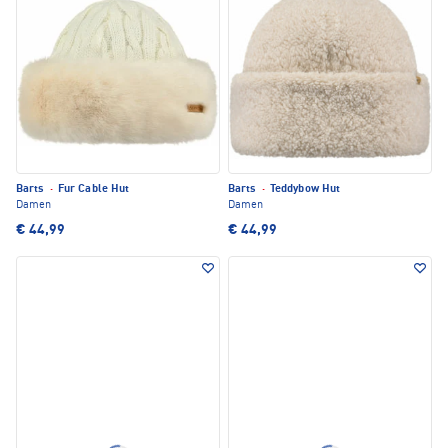
Barts
·
Fur Cable Hut
Barts
·
Teddybow Hut
Damen
Damen
€ 44,99
€ 44,99