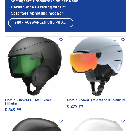
Verfügbare Produkte in deiner Nähe
Persönliche Beratung vor Ort
Sofortige Abholung möglich
SHOP AUSWÄHLEN UND PRODUKTE ANZEIGEN
Atomic
·
Revent GT AMID Visor
Atomic
·
Savor Amid Visor HD Skihelm
Skihelm
€ 279,99
€ 349,99