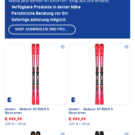
Wähle jetzt deinen INTERSPORT Shop aus und erhalte:
Verfügbare Produkte in deiner Nähe
Persönliche Beratung vor Ort
Sofortige Abholung möglich
SHOP AUSWÄHLEN UND PRODUKTE ANZEIGEN
IM SET ERHÄLTLICH
IM SET ERHÄLTLICH
Atomic
·
Redster G9 RVSK S
Atomic
·
Redster S9 RVSK S
Racecarver
Racecarver
€ 999,99
€ 999,99
UVP*
€ 1.159,00
UVP*
€ 1.159,00