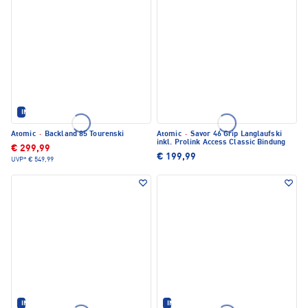
IM SET ERHÄLTLICH
Atomic
·
Backland 85 Tourenski
Atomic
·
Savor 46 Grip Langlaufski
inkl. Prolink Access Classic Bindung
€ 299,99
€ 199,99
UVP*
€ 549,99
IM SET ERHÄLTLICH
IM SET ERHÄLTLICH