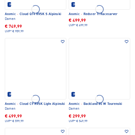
IM SET ERHÄLTLICH
IM SET ERHÄLTLICH
Atomic
·
Cloud Q14 RVSK S Alpinski
Atomic
·
Redster TI Racecarver
Damen
€ 499,99
UVP*
€ 699,99
€ 749,99
UVP*
€ 959,99
IM SET ERHÄLTLICH
IM SET ERHÄLTLICH
Atomic
·
Cloud C9 RVSK Light Alpinski
Atomic
·
Backland 85 W Tourenski
Damen
Damen
€ 499,99
€ 299,99
UVP*
€ 599,99
UVP*
€ 549,99