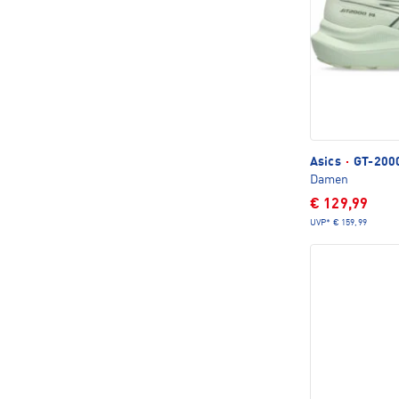
Asics
·
GT-2000
Damen
€ 129,99
UVP*
€ 159,99