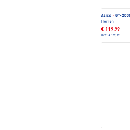
Asics
·
GT-2000
Herren
€ 119,99
UVP*
€ 159,99