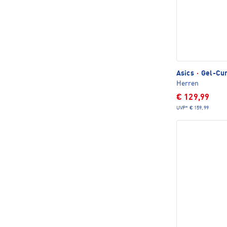
Asics
·
Gel-Cum
Herren
€ 129,99
UVP*
€ 159,99