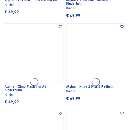
Alpina
·
Firebird Jr. 2.0 MTB-Helm
Alpina
·
Ximo Flash Inmold
Kinderhelm
Kinder
Kinder
€ 49,99
€ 49,99
Alpina
·
Ximo Flash Inmold
Alpina
·
Ximo 2 Mips® Radhelm
Kinderhelm
Kinder
Kinder
€ 69,99
€ 49,99