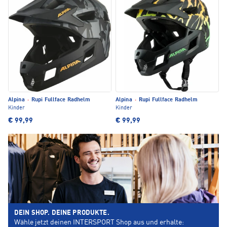
Alpina
·
Rupi Fullface Radhelm
Alpina
·
Rupi Fullface Radhelm
Kinder
Kinder
€ 99,99
€ 99,99
DEIN SHOP. DEINE PRODUKTE.
Wähle jetzt deinen INTERSPORT Shop aus und erhalte: