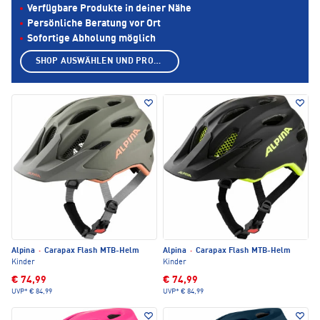
Verfügbare Produkte in deiner Nähe
Persönliche Beratung vor Ort
Sofortige Abholung möglich
SHOP AUSWÄHLEN UND PRODUKTE ANZEIGEN
Alpina
·
Carapax Flash MTB-Helm
Alpina
·
Carapax Flash MTB-Helm
Kinder
Kinder
€ 74,99
€ 74,99
UVP*
€ 84,99
UVP*
€ 84,99