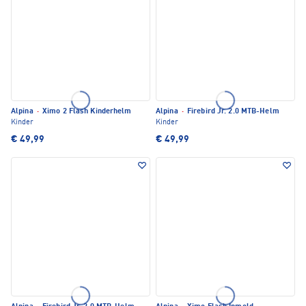
Alpina
·
Ximo 2 Flash Kinderhelm
Alpina
·
Firebird Jr. 2.0 MTB-Helm
Kinder
Kinder
€ 49,99
€ 49,99