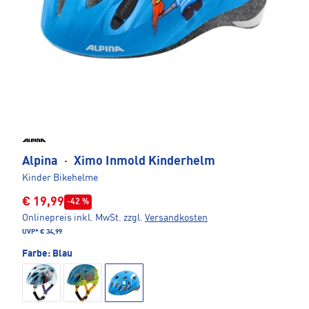
Alpina
·
Ximo Inmold Kinderhelm
Kinder Bikehelme
€ 19,99
-42 %
Onlinepreis inkl. MwSt.
zzgl.
Versandkosten
UVP*
€ 34,99
Farbe:
Blau