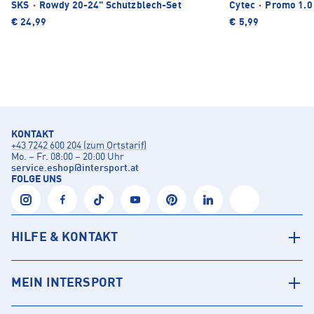
SKS
·
Rowdy 20-24" Schutzblech-Set
Cytec
·
Promo 1.0 
€ 24,99
€ 5,99
KONTAKT
+43 7242 600 204 (zum Ortstarif)
Mo. – Fr. 08:00 – 20:00 Uhr
service.eshop
@
intersport.at
FOLGE UNS
HILFE & KONTAKT
MEIN INTERSPORT